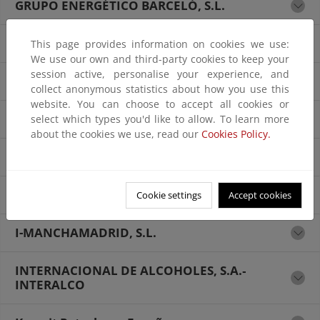
GRUPO ENERGÉTICO BARCELÓ, S.L.
GRUPO LAYNA GESTION DE RESIDUOS, S. L
This page provides information on cookies we use:
We use our own and third-party cookies to keep your
session active, personalise your experience, and
GUNVOR MARTKETING ESPAÑA, S.L.U.
collect anonymous statistics about how you use this
website. You can choose to accept all cookies or
HAFESA ENERGÍA, S.L.
select which types you'd like to allow. To learn more
about the cookies we use, read our
Cookies Policy.
HATTA ENERGY, S.L.
IMPALA 2000, S.L.
Cookie settings
Accept cookies
I-MANCHAMADRID, S.L.
INTERNACIONAL DE ALCOHOLES, S.A.‐
INTERALCO