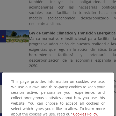
también incluye la obligatoriedad de
acompañarlas con las necesarias políticas
sociales para facilitar la transición hacia un
modelo socioeconómico descarbonizado y
resiliente al clima.
Ley de Cambio Climático y Transición Energética
Marco normativo e institucional para facilitar la
progresiva adecuación de nuestra realidad a las
exigencias que regulan la acción climática. Esta
herramienta facilitará y orientará la
descarbonización de la economía española a
2050.
Plan Nacional de Energía y Clima 2023-2030
Documento estratégico que define los objetivos
This page provides information on cookies we use:
de reducción de emisiones de gases de efecto
We use our own and third-party cookies to keep your
invernadero, de penetración de energías
session active, personalise your experience, and
renovables y de eficiencia energética.
collect anonymous statistics about how you use this
website. You can choose to accept all cookies or
select which types you'd like to allow. To learn more
about the cookies we use, read our
Cookies Policy.