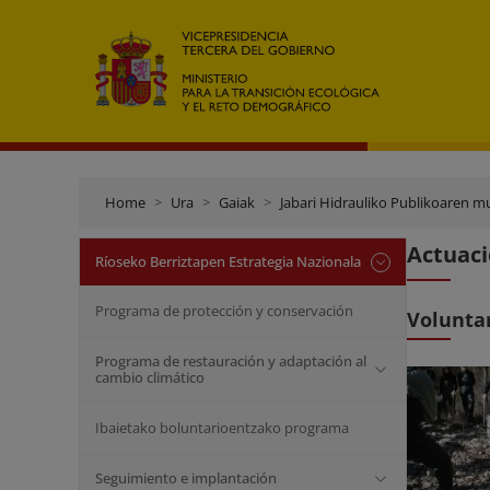
Home
Ura
Gaiak
Jabari Hidrauliko Publikoaren m
Actuaci
Ríoseko Berriztapen Estrategia Nazionala
Programa de protección y conservación
Voluntar
Programa de restauración y adaptación al
cambio climático
Ibaietako boluntarioentzako programa
Seguimiento e implantación