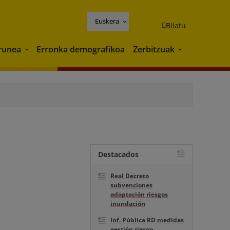
Euskera
Bilatu
runea
Erronka demografikoa
Zerbitzuak
Ingurunea
Zerbitzuak
Destacados
Real Decreto
subvenciones
adaptación riesgos
inundación
Inf. Pública RD medidas
gestión riesgo