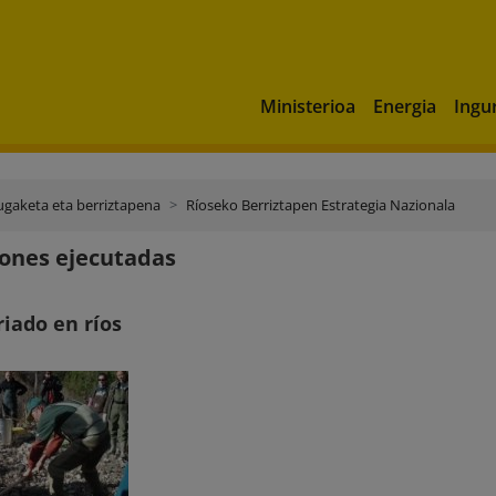
Ministerioa
Energia
Ingu
ugaketa eta berriztapena
Ríoseko Berriztapen Estrategia Nazionala
ones ejecutadas
iado en ríos