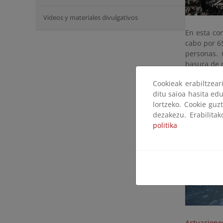
Videos y materiales divulgativos
En esta con
cabo por 65
personas. 
basura de n
ecosistema
Cookieak erabiltzea
de nuestra
ditu saioa hasita edu
lortzeko. Cookie guz
dezakezu. Erabilita
politika
Actuaciones