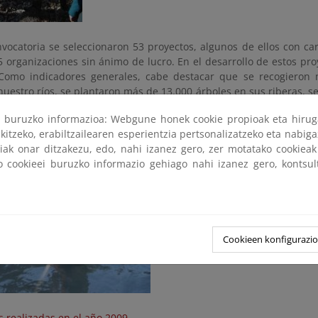
vocatoria se seleccionaron 53 proyectos, algunos de ellos con car
 organizaciones sin ánimo de lucro. En el desarrollo de estos pro
Como indicadores generales, cabe destacar que se recogieron
uestro ríos, se plantaron más de 13.000 árboles en sus riberas, se
 fluvial en 1.600 puntos y impartieron más de 400 charlas sobre 
ri buruzko informazioa: Webgune honek cookie propioak eta hirug
s masas de agua y el medio ambiente en diversos municipios de nue
kitzeko, erabiltzailearen esperientzia pertsonalizatzeko eta nabiga
tiak onar ditzakezu, edo, nahi izanez gero, zer motatako cookie
ko cookieei buruzko informazio gehiago nahi izanez gero, kontsu
Cookieen konfigurazi
 realizadas en el año 2009.