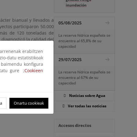
inundación
ácter bianual y llevados a
05/08/2025
yectos participaron 50.000
 más de 120 toneladas de
La reserva hídrica española se
 diagnosticó la calidad del
encuentra al 65,8% de su
la importancia del cuidado
capacidad
arrenenak erabiltzen
stro territorio.
zio-datu estatistikoak
29/07/2025
ak baimendu konfigura
ltatu gure ;
Cookieen
La reserva hídrica española se
encuentra al 67% de su
capacidad
Noticias sobre Agua
oa
Onartu cookieak
Ver todas las noticias
Accesos directos