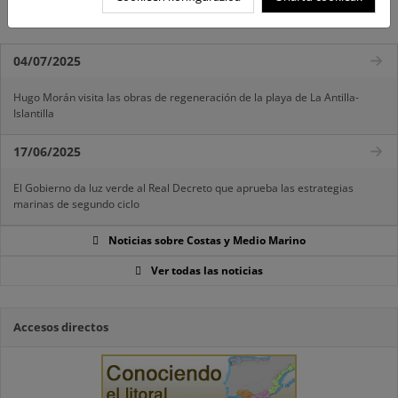
Otros...
04/07/2025
Hugo Morán visita las obras de regeneración de la playa de La Antilla-
Islantilla
17/06/2025
El Gobierno da luz verde al Real Decreto que aprueba las estrategias
marinas de segundo ciclo
Noticias sobre Costas y Medio Marino
Ver todas las noticias
Accesos directos