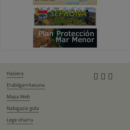
Hasiera
Instagr
Twitte
Fac
Erabilgarritasuna
Mapa Web
Nabigazio gida
Lege oharra