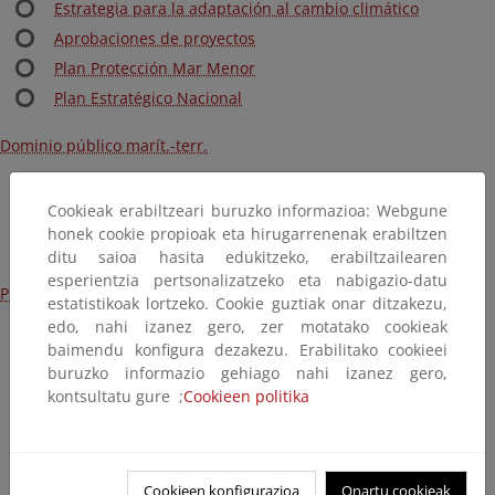
Estrategia para la adaptación al cambio climático
Aprobaciones de proyectos
Plan Protección Mar Menor
Plan Estratégico Nacional
Dominio público marít.-terr.
Ley y Reglamento
Cookieak erabiltzeari buruzko informazioa: Webgune
Línea de deslinde
honek cookie propioak eta hirugarrenenak erabiltzen
Procedimientos
ditu saioa hasita edukitzeko, erabiltzailearen
esperientzia pertsonalizatzeko eta nabigazio-datu
Protección del medio marino
estatistikoak lortzeko. Cookie guztiak onar ditzakezu,
edo, nahi izanez gero, zer motatako cookieak
Estrategias marinas
baimendu konfigura dezakezu. Erabilitako cookieei
Protección internacional del mar
buruzko informazio gehiago nahi izanez gero,
Actividades humanas en el mar
kontsultatu gure ;
Cookieen politika
Basuras Marinas
Ordenación del Espacio Marítimo
Plan Ribera
Cookieen konfigurazioa
Onartu cookieak