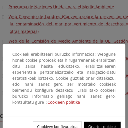
Programa de Naciones Unidas para el Medio Ambiente
Web Convenio de Londres (Convenio sobre la prevención de
la contaminación del mar por vertimiento de desechos y
otras materias)
Web de la Comisión de Medio Ambiente de la UE. Gestión
integrada zonas costeras
Cookieak erabiltzeari buruzko informazioa: Webgune
Web de la Conferencia de las Naciones Unidas sobre
honek cookie propioak eta hirugarrenenak erabiltzen
Comercio y Transporte (UNCTAD)
ditu saioa hasita edukitzeko, erabiltzailearen
esperientzia pertsonalizatzeko eta nabigazio-datu
Web de la UE proyectos demostración gestión integrada de
estatistikoak lortzeko. Cookie guztiak onar ditzakezu,
zonas costeras
edo, nahi izanez gero, zer motatako cookieak
baimendu konfigura dezakezu. Erabilitako cookieei
Web del Convenio OSPAR sobre la protección del medio
buruzko informazio gehiago nahi izanez gero,
ambiente marino del Atlántico nordeste
kontsultatu gure ;
Cookieen politika
Campaña medusas
Cookieen konfigurazioa
Onartu cookieak