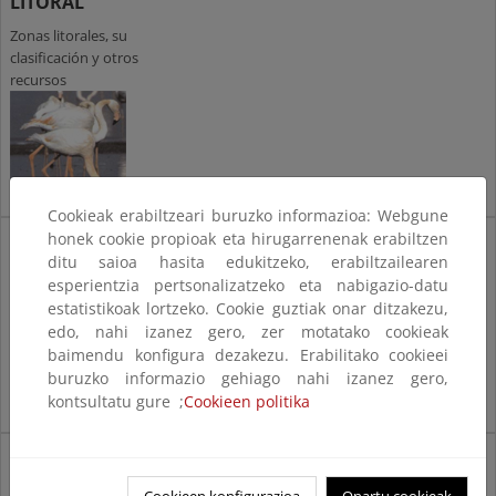
LITORAL
Zonas litorales, su
clasificación y otros
recursos
Cookieak erabiltzeari buruzko informazioa: Webgune
CAMBIO CLIMÁTICO
honek cookie propioak eta hirugarrenenak erabiltzen
ditu saioa hasita edukitzeko, erabiltzailearen
Estrategia para la adaptación
esperientzia pertsonalizatzeko eta nabigazio-datu
al cambio climático
estatistikoak lortzeko. Cookie guztiak onar ditzakezu,
edo, nahi izanez gero, zer motatako cookieak
baimendu konfigura dezakezu. Erabilitako cookieei
buruzko informazio gehiago nahi izanez gero,
kontsultatu gure ;
Cookieen politika
ESTRATEGIAS
Estrategias para la protección