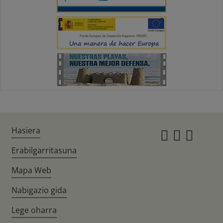
Hasiera
Instagr
Twitte
Fac
Erabilgarritasuna
Mapa Web
Nabigazio gida
Lege oharra