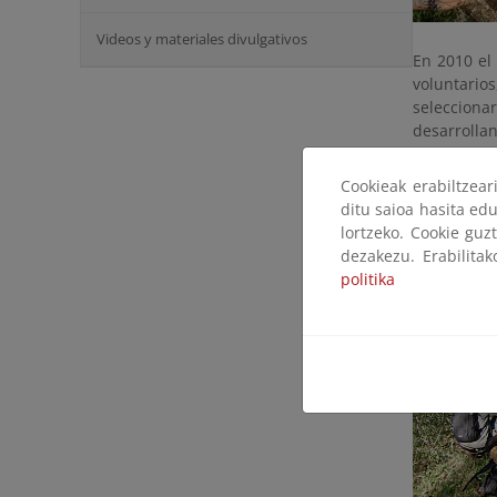
Videos y materiales divulgativos
En 2010 el
voluntari
seleccionar
desarroll
pertenecien
Cookieak erabiltzea
Entre las 
ditu saioa hasita edu
toneladas 
lortzeko. Cookie guz
se realizar
dezakezu. Erabilita
valor nuest
politika