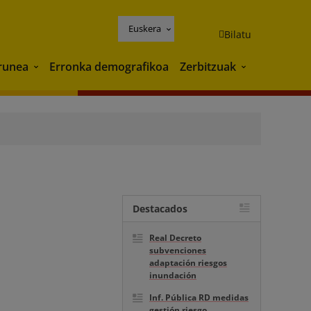
Euskera
Bilatu
runea
Erronka demografikoa
Zerbitzuak
Ingurunea
Zerbitzuak
Destacados
Real Decreto
subvenciones
adaptación riesgos
inundación
Inf. Pública RD medidas
gestión riesgo