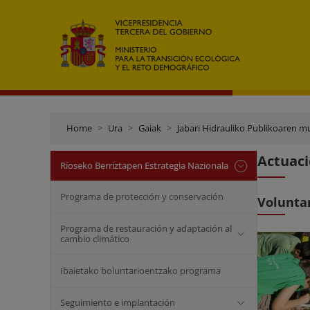
Home
Ura
Gaiak
Jabari Hidrauliko Publikoaren m
Actuaci
Ríoseko Berriztapen Estrategia Nazionala
Programa de protección y conservación
Voluntar
Programa de restauración y adaptación al
cambio climático
Ibaietako boluntarioentzako programa
Seguimiento e implantación