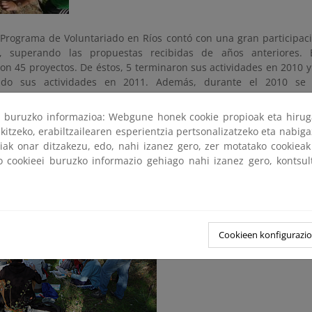
 Programa de Voluntariado en Ríos contó con una gran participaci
os, superando las propuestas recibidas de años anteriores. 
on 45 proyectos. De éstos, 5 terminaron sus actividades en 2010 y
ando sus actividades en 2011. Además, durante el 2010 se 
tes a la convocatoria 2009 y 2 pertenecientes a la convocatoria 20
ri buruzko informazioa: Webgune honek cookie propioak eta hirug
actuaciones cabe destacar la plantación de más de 10.000 ár
kitzeko, erabiltzailearen esperientzia pertsonalizatzeko eta nabiga
de basura en 115 salidas. También se impartieron más de 360 confe
tiak onar ditzakezu, edo, nahi izanez gero, zer motatako cookie
on 12 exposiciones y se instalaron 115 paneles interpretativos todo 
ko cookieei buruzko informazio gehiago nahi izanez gero, kontsu
ros ríos.
Cookieen konfigurazi