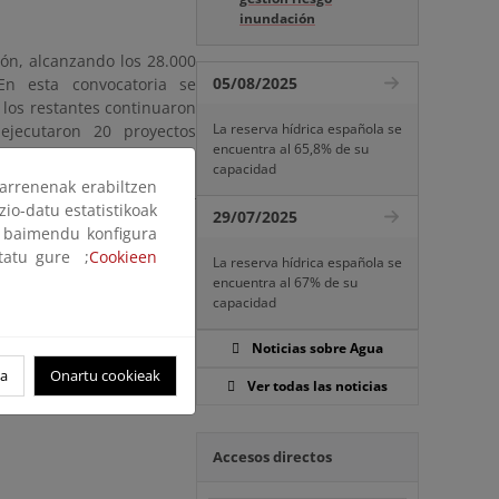
inundación
ón, alcanzando los 28.000
05/08/2025
En esta convocatoria se
 los restantes continuaron
La reserva hídrica española se
ejecutaron 20 proyectos
encuentra al 65,8% de su
08.
capacidad
arrenenak erabiltzen
boles, la recogida de 34
zio-datu estatistikoak
29/07/2025
rencias, charlas y cursos,
ak baimendu konfigura
ello con el fin de poner en
ltatu gure ;
Cookieen
La reserva hídrica española se
encuentra al 67% de su
capacidad
Noticias sobre Agua
oa
Onartu cookieak
Ver todas las noticias
Accesos directos