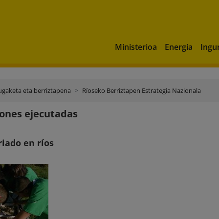
Ministerioa
Energia
Ingu
ugaketa eta berriztapena
Ríoseko Berriztapen Estrategia Nazionala
ones ejecutadas
iado en ríos