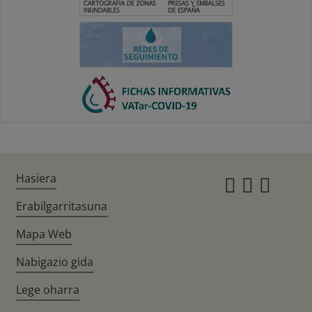
Hasiera
Instagr
Twitte
Fac
Erabilgarritasuna
Mapa Web
Nabigazio gida
Lege oharra