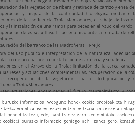
ora de la cubierta vegetal mediante trabajos selvícolas y eliminac
auración de la vegetación de ribera y retirada de carrizo y enea de
uperación y mejora de la continuidad hidrológica mediante l
imentos de la confluencia Trofa-Manzanares, el rebaje de losa d
ros y la instalación de una rampa para peces en el Azud del Pardo.
uperación de espacio fluvial ribereño mediante la retirada de rel
taludes.
tauración del barranco de las Madroñeras – Freijo.
ora del uso público e interpretación de la naturaleza: adecuaci
alación de una pasarela e instalación de cartelería y señalética.
uaciones en el Arroyo de la Trofa: limitación de la carga gana
a las reses y actuaciones complementarias, recuperación de la cot
ce, recuperación de la vegetación riparia, fitodepuración y
fluencia Trofa-Manzanares.
ersas actuaciones encaminadas al futuro mantenimiento y con
adas.
ri buruzko informazioa: Webgune honek cookie propioak eta hirug
kitzeko, erabiltzailearen esperientzia pertsonalizatzeko eta nabiga
tiak onar ditzakezu, edo, nahi izanez gero, zer motatako cookie
ación adicional del proyecto se puede consultar en el
Geop
ko cookieei buruzko informazio gehiago nahi izanez gero, kontsu
 la información referente a los
proyectos ejecutados en la ENRR
.