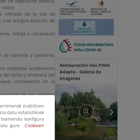
ión de vegetación exótica,
l cauce.
a retirada de la isla de
e una antigua estación de
lenos, rebaje y retranqueo
ón de caminos y senderos,
Restauración ríos PIMA
dera mediante acotamiento
Adapta - Galería de
a del lecho y dinámica del
imágenes
 nuevo cerramiento en la
servación de las medidas
arrenenak erabiltzen
zio-datu estatistikoak
ak baimendu konfigura
ortal
, además de poder
ltatu gure ;
Cookieen