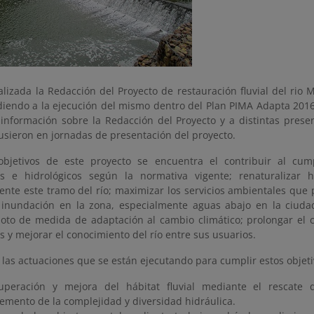
alizada la Redacción del Proyecto de restauración fluvial del rio
diendo a la ejecución del mismo dentro del Plan PIMA Adapta 201
 información sobre la Redacción del Proyecto y a distintas prese
usieron en jornadas de presentación del proyecto.
objetivos de este proyecto se encuentra el contribuir al cump
s e hidrológicos según la normativa vigente; renaturalizar hi
nte este tramo del río; maximizar los servicios ambientales que pr
 inundación en la zona, especialmente aguas abajo en la ciuda
loto de medida de adaptación al cambio climático; prolongar el c
y mejorar el conocimiento del río entre sus usuarios.
las actuaciones que se están ejecutando para cumplir estos objeti
uperación y mejora del hábitat fluvial mediante el rescate 
remento de la complejidad y diversidad hidráulica.