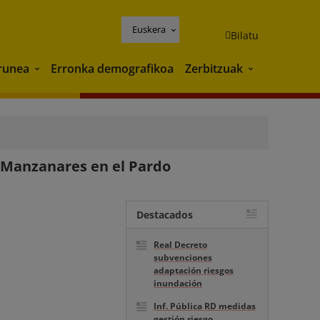
Euskera
Bilatu
runea
Erronka demografikoa
Zerbitzuak
Ingurunea
Zerbitzuak
io Manzanares en el Pardo
Destacados
Real Decreto
subvenciones
adaptación riesgos
inundación
Inf. Pública RD medidas
gestión riesgo