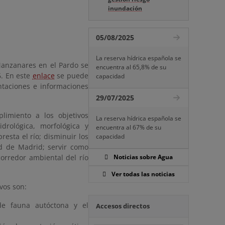
inundación
05/08/2025
La reserva hídrica española se
 Manzanares en el Pardo se
encuentra al 65,8% de su
6. En este
enlace
se puede
capacidad
ntaciones e informaciones
29/07/2025
limiento a los objetivos
La reserva hídrica española se
drológica, morfológica y
encuentra al 67% de su
esta el río; disminuir los
capacidad
d de Madrid; servir como
orredor ambiental del río
Noticias sobre Agua
Ver todas las noticias
vos son:
de fauna autóctona y el
Accesos directos