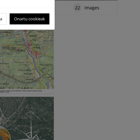
22
Images
oa
Onartu cookieak