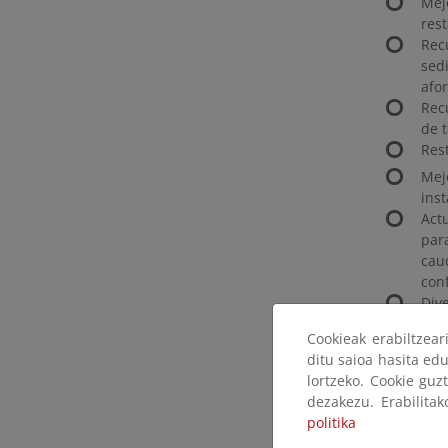
Mej
rest
Rec
sed
afo
Rec
de 
Res
Mej
inst
Act
par
cau
con
Div
tom
Cookieak erabiltzea
ditu saioa hasita edu
lortzeko. Cookie guz
La inform
dezakezu. Erabilita
descargarse
politika