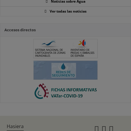
Noticias sobre Agua
Ver todas las noticias
Accesos directos
Hasiera
Instagr
Twitte
Fac