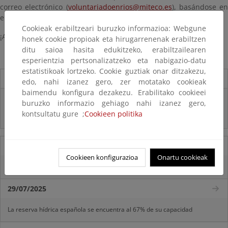
correo electrónico (
voluntariadoenrios@miteco.es
), basándose en
el formato de este
fichero
.
Cookieak erabiltzeari buruzko informazioa: Webgune
¡Agradecemos vuestra participación!
honek cookie propioak eta hirugarrenenak erabiltzen
ditu saioa hasita edukitzeko, erabiltzailearen
esperientzia pertsonalizatzeko eta nabigazio-datu
estatistikoak lortzeko. Cookie guztiak onar ditzakezu,
Destacados
edo, nahi izanez gero, zer motatako cookieak
baimendu konfigura dezakezu. Erabilitako cookieei
Real Decreto subvenciones adaptación riesgos inundación
buruzko informazio gehiago nahi izanez gero,
kontsultatu gure ;
Cookieen politika
Inf. Pública RD medidas gestión riesgo inundación
05/08/2025
Cookieen konfigurazioa
Onartu cookieak
La reserva hídrica española se encuentra al 65,8% de su capacidad
29/07/2025
La reserva hídrica española se encuentra al 67% de su capacidad