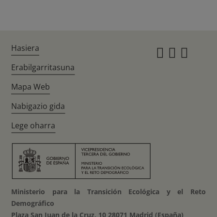
Hasiera
Instagr
Twitte
Fac
Erabilgarritasuna
Mapa Web
Nabigazio gida
Lege oharra
Ministerio para la Transición Ecológica y el Reto
Demográfico
Plaza San Juan de la Cruz, 10 28071 Madrid (España)