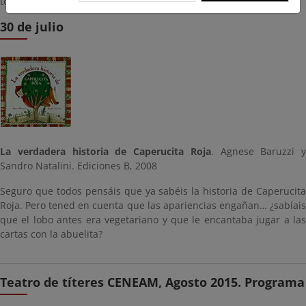
todas las bellotas plantadas llegan a ser árboles.
30 de julio
La verdadera historia de Caperucita Roja
. Agnese Baruzzi y
Sandro Natalini. Ediciones B, 2008
Seguro que todos pensáis que ya sabéis la historia de Caperucita
Roja. Pero tened en cuenta que las apariencias engañan… ¿sabíais
que el lobo antes era vegetariano y que le encantaba jugar a las
cartas con la abuelita?
Teatro de títeres CENEAM, Agosto 2015. Programa