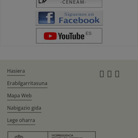
Hasiera
Instagr
Twitte
Fac
Erabilgarritasuna
Mapa Web
Nabigazio gida
Lege oharra