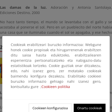
Las damas de la luz.
Adoración y Antonia Santolaya.
Ediciones Destino, 2000
No hace tanto tiempo, el mundo se levantaba con el gallo y se
acostaba al ponerse el sol. Pero en un pueblecito del norte había
una casa que se iluminaba cuando el sol se apagaba, y ese hecho
misterioso tenía muy asustados a sus habitantes …
Cookieak erabiltzeari buruzko informazioa: Webgune
23 de julio
honek cookie propioak eta hirugarrenenak erabiltzen
ditu saioa hasita edukitzeko, erabiltzailearen
esperientzia pertsonalizatzeko eta nabigazio-datu
estatistikoak lortzeko. Cookie guztiak onar ditzakezu,
edo, nahi izanez gero, zer motatako cookieak
baimendu konfigura dezakezu. Erabilitako cookieei
buruzko informazio gehiago nahi izanez gero,
kontsultatu gure ;
Cookieen politika
Lula, Tula y las bellotas
. (Adaptación de Jaime y las bellotas). Ti
Bowley e Inés Vilpi. Kalandraka, 2005
Lula y Tula plantaron una bellota que germinó y creció, pero… No
Cookieen konfigurazioa
Onartu cookieak