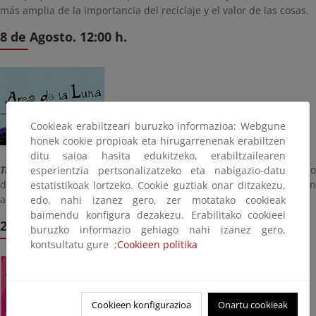
más amplia de la importancia del reciclaje y el valor de las cosas.
8 de Agosto. 12:00 h.
Cookieak erabiltzeari buruzko informazioa: Webgune
honek cookie propioak eta hirugarrenenak erabiltzen
ditu saioa hasita edukitzeko, erabiltzailearen
Trotaldeas
nos contará la historia
Arco de la Luna
. En este cuent
esperientzia pertsonalizatzeko eta nabigazio-datu
de Txabi Arnal varios animales se muestran disconformes con
estatistikoak lortzeko. Cookie guztiak onar ditzakezu,
alguna de sus características.
edo, nahi izanez gero, zer motatako cookieak
baimendu konfigura dezakezu. Erabilitako cookieei
22 de Agosto. 12:00 h.
buruzko informazio gehiago nahi izanez gero,
kontsultatu gure ;
Cookieen politika
Cookieen konfigurazioa
Onartu cookieak