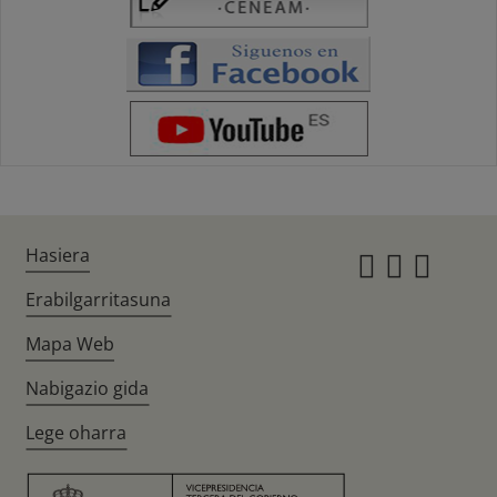
Hasiera
Instagr
Twitte
Fac
Erabilgarritasuna
Mapa Web
Nabigazio gida
Lege oharra