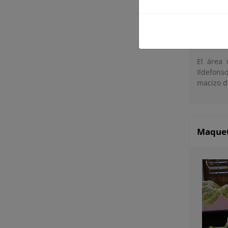
desde la 
Represen
diodos l
fluviale
El área 
Ildefonso
macizo d
Maqueta