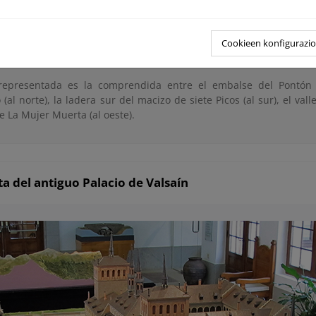
vertiente Norte de la sierra y dando mayor relevancia a los montes
ta de manera realista y comprensible la topografía de la zona, y
Cookieen konfigurazi
uminosos para facilitar la localización de enclaves singulares (po
s, macizos montañosos, centros de interpretación…).
representada es la comprendida entre el embalse del Pontón
 (al norte), la ladera sur del macizo de siete Picos (al sur), el vall
e La Mujer Muerta (al oeste).
 del antiguo Palacio de Valsaín