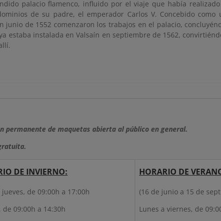
ndido palacio flamenco, influido por el viaje que había realizad
dominios de su padre, el emperador Carlos V. Concebido como 
en junio de 1552 comenzaron los trabajos en el palacio, concluyé
 ya estaba instalada en Valsaín en septiembre de 1562, convirtié
allí.
ón permanente de maquetas abierta al público en general.
ratuita.
IO DE INVIERNO:
HORARIO DE VERAN
 jueves, de 09:00h a 17:00h
(16 de junio a 15 de sep
, de 09:00h a 14:30h
Lunes a viernes, de 09:0