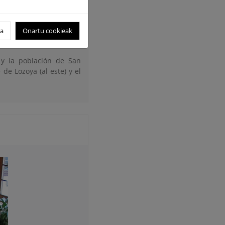
 de Valsaín.
 dispone de una serie de
oa
Onartu cookieak
blaciones, picos, cursos
 y la población de San
e de Lozoya (al este) y el