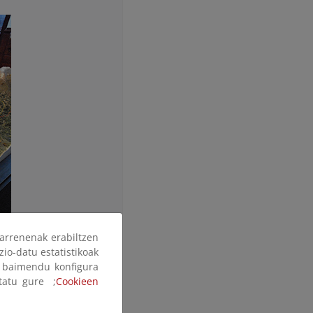
arrenenak erabiltzen
zio-datu estatistikoak
ak baimendu konfigura
ltatu gure ;
Cookieen
 central de la Sierra de
erto del Reventón, visto