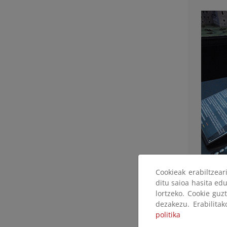
Cookieak erabiltzea
ditu saioa hasita edu
lortzeko. Cookie guz
dezakezu. Erabilita
La maqu
politika
Guadarra