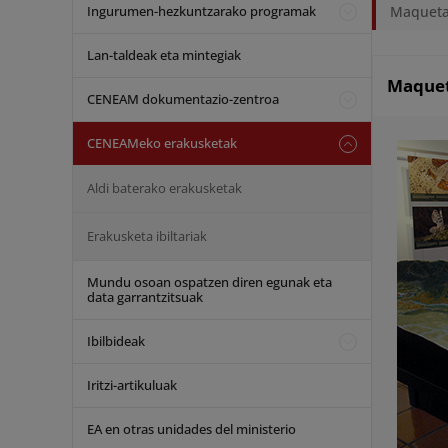
Ingurumen-hezkuntzarako programak
Maqueta 
Lan-taldeak eta mintegiak
Maquet
CENEAM dokumentazio-zentroa
CENEAMeko erakusketak
Aldi baterako erakusketak
Erakusketa ibiltariak
Mundu osoan ospatzen diren egunak eta
data garrantzitsuak
Ibilbideak
Iritzi-artikuluak
EA en otras unidades del ministerio