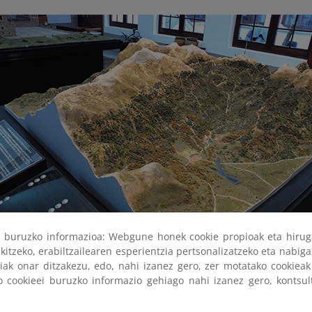
ri buruzko informazioa: Webgune honek cookie propioak eta hirug
kitzeko, erabiltzailearen esperientzia pertsonalizatzeko eta nabiga
tiak onar ditzakezu, edo, nahi izanez gero, zer motatako cookie
ko cookieei buruzko informazio gehiago nahi izanez gero, kontsu
eta del
Área de Valsaín
representa el espacio geográfico del sector
ma, desde la mujer muerta y el macizo de Siete Picos hasta el Pu