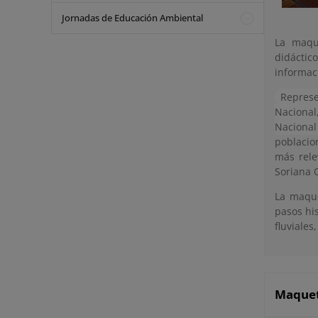
Jornadas de Educación Ambiental
La maqu
didáctic
informaci
Represe
Nacional
Naciona
poblacio
más rele
Soriana 
La maque
pasos hi
fluviales
Maquet