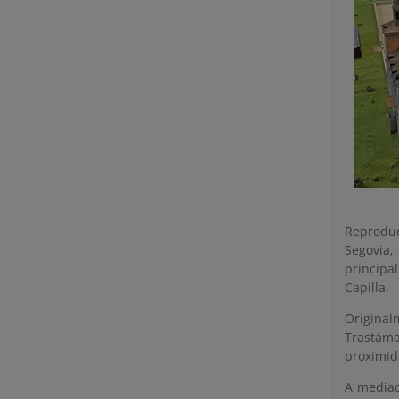
Reproduc
Segovia,
principal
Capilla.
Original
Trastáma
proximid
A mediado