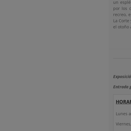
un esplé
por los 
recreo, 
La Corte
el otoño 
Exposici
Entrada g
HORAR
Lunes a
Viernes