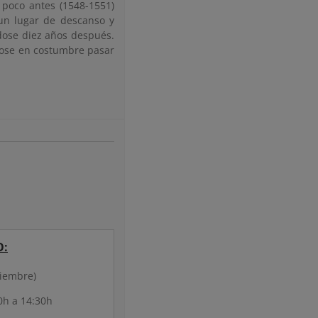
o poco antes (1548-1551)
un lugar de descanso y
ndose diez años después.
ndose en costumbre pasar
O:
tiembre)
0h a 14:30h