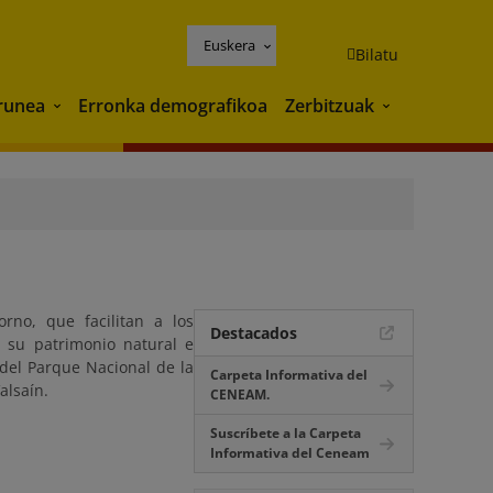
Euskera
Bilatu
runea
Erronka demografikoa
Zerbitzuak
Ingurunea
Zerbitzuak
rno, que facilitan a los
Destacados
e su patrimonio natural e
 del Parque Nacional de la
Carpeta Informativa del
alsaín.
CENEAM.
Suscríbete a la Carpeta
Informativa del Ceneam