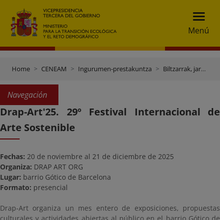
Menú
Home
CENEAM
Ingurumen-prestakuntza
Biltzarrak, jardunaldiak eta beste ekitaldi batzuk
Navegación
Drap-Art'25. 29º Festival Internacional de
Arte Sostenible
Fechas:
20 de noviembre al 21 de diciembre de 2025
Organiza:
DRAP ART ORG
Lugar:
barrio Gótico de Barcelona
Formato:
presencial
Drap-Art organiza un mes entero de exposiciones, propuestas
culturales y actividades abiertas al público en el barrio Gótico de