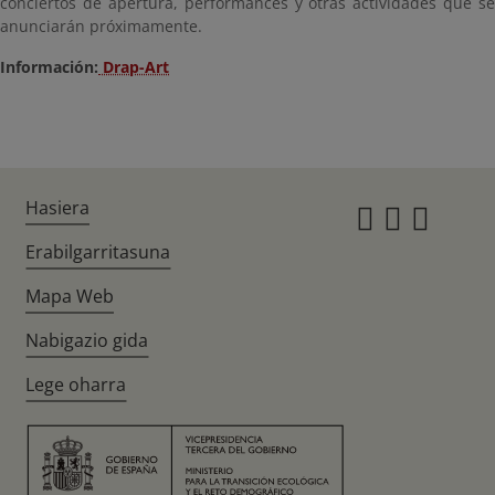
conciertos de apertura, performances y otras actividades que se
anunciarán próximamente.
Información:
Drap-Art
Hasiera
Instagr
Twitte
Fac
Erabilgarritasuna
Mapa Web
Nabigazio gida
Lege oharra