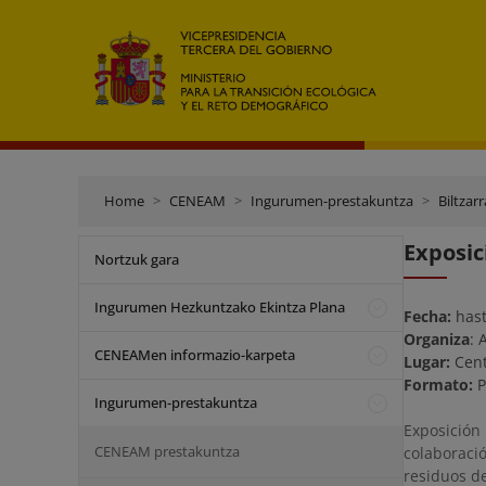
Home
CENEAM
Ingurumen-prestakuntza
Biltzar
Exposic
Nortzuk gara
Ingurumen Hezkuntzako Ekintza Plana
Fecha:
hast
Organiza
: 
CENEAMen informazio-karpeta
Lugar:
Cent
Formato:
P
Ingurumen-prestakuntza
Exposición
CENEAM prestakuntza
colaboraci
residuos de