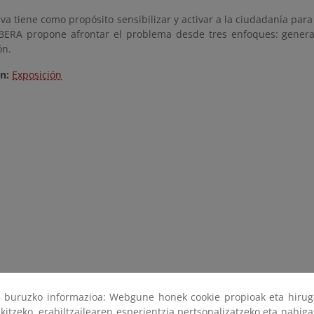
tiva tiene como propósito sensibilizar y activar a la ciudadanía par
LIBERA propone afrontar el problema desde tres enfoques: gener
ón.
ón:
Exposición
ri buruzko informazioa: Webgune honek cookie propioak eta hirug
kitzeko, erabiltzailearen esperientzia pertsonalizatzeko eta nabiga