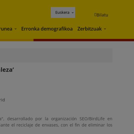
Euskera
Bilatu
runea
Erronka demografikoa
Zerbitzuak
Ingurunea
Zerbitzuak
leza’
rid
", desarrollado por la organización SEO/BirdLife en
te el reciclaje de envases, con el fin de eliminar los