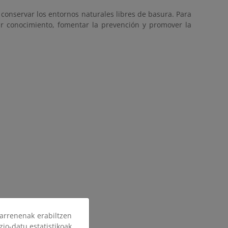
a conservar los entornos naturales libres de basura. Para
ar conocimiento, fomentar la prevención y promover la
arrenenak erabiltzen
zio-datu estatistikoak