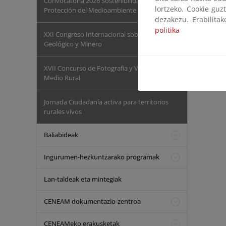
Convocatoria 2026 Sostenibilidad y
lortzeko. Cookie guz
Protección del Medioambiente
dezakezu. Erabilita
politika
XXI Congreso Internacional sobre Patrimonio
Geológico y Minero
XVII Concurso de Fotografía y Vídeo del
Medio Rural
Jornada Ciudadanía activa para territorios
rurales vivos
Baliabideak
Ingurumen-hezkuntzarako programak
Lan-taldeak eta mintegiak
CENEAM dokumentazio-zentroa
CENEAMeko erakusketak