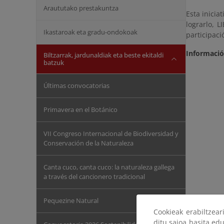
Araututako prestakuntza
Esta inicia
lograrlo, 
Ikastaroak eta gradu-ondokoak
participaci
Informaci
Biltzarrak, jardunaldiak eta beste ekitaldi
batzuk
Últimas convocatorias
Primavera en el Botánico
VII Congreso Internacional de Biodiversidad y
Conservación de la Naturaleza
Canta cuco, canta cuco: la naturaleza gallega
a través del cancionero tradicional
Pequezine Natural
Cookieak erabiltzea
ditu saioa hasita edu