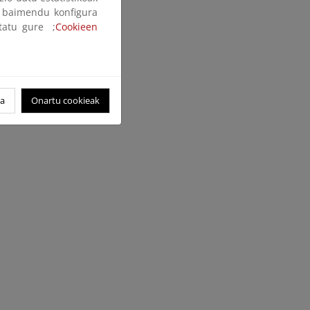
ak baimendu konfigura
ltatu gure ;
Cookieen
oa
Onartu cookieak