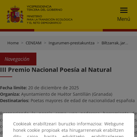
Menú
Home
CENEAM
Ingurumen-prestakuntza
Biltzarrak, jardunaldiak eta beste ekitaldi batzuk
Navegación
III Premio Nacional Poesía al Natural
Fecha límite:
20 de diciembre de 2025
Organiza:
Ayuntamiento de Huétor Santillán (Granada)
Destinatarios:
Poetas mayores de edad de nacionalidad española
Reconociendo la poesía como una poderosa herramienta de
concienciación y denuncia, y preocupados por las graves
Cookieak erabiltzeari buruzko informazioa: Webgune
consecuencias del ecocidio y el cambio climático, el Ayuntamiento
honek cookie propioak eta hirugarrenenak erabiltzen
de Huétor Santillán, a través de la Biblioteca Municipal, convoca el
ditu saioa hasita edukitzeko, erabiltzailearen