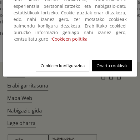
III Premio Nacional de Poesía al Natural. Este certamen busca
esperientzia pertsonalizatzeko eta nabigazio-datu
obras que aborden la relación con la naturaleza y que sensibilicen
estatistikoak lortzeko. Cookie guztiak onar ditzakezu,
sobre la urgente necesidad de cuidar nuestro planeta y los
edo, nahi izanez gero, zer motatako cookieak
riesgos de nuestro estilo de vida actual.
baimendu konfigura dezakezu. Erabilitako cookieei
buruzko informazio gehiago nahi izanez gero,
Información:
Ayuntamiento de Huétor Santillán
kontsultatu gure ;
Cookieen politika
Cookieen konfigurazioa
Onartu cookieak
Hasiera
Instagr
Twitte
Fac
Erabilgarritasuna
Mapa Web
Nabigazio gida
Lege oharra