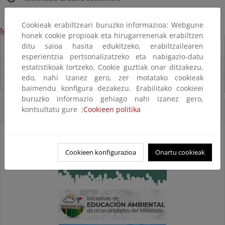
Cookieak erabiltzeari buruzko informazioa: Webgune
Más información
honek cookie propioak eta hirugarrenenak erabiltzen
ditu saioa hasita edukitzeko, erabiltzailearen
Destacados
esperientzia pertsonalizatzeko eta nabigazio-datu
Carpeta Informativa del CENEAM.
estatistikoak lortzeko. Cookie guztiak onar ditzakezu,
edo, nahi izanez gero, zer motatako cookieak
Suscríbete a la Carpeta Informativa del Ceneam
baimendu konfigura dezakezu. Erabilitako cookieei
buruzko informazio gehiago nahi izanez gero,
kontsultatu gure ;
Cookieen politika
Accesos Directos
Cookieen konfigurazioa
Onartu cookieak