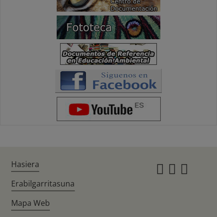
Hasiera
Instagr
Twitte
Fac
Erabilgarritasuna
Mapa Web