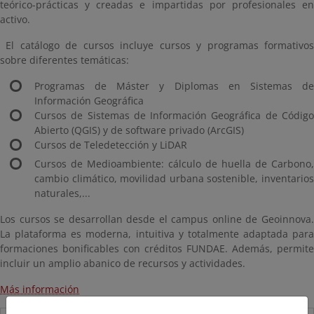
teórico-prácticas y creadas e impartidas por profesionales en
activo.
El catálogo de cursos incluye cursos y programas formativos
sobre diferentes temáticas:
Programas de Máster y Diplomas en Sistemas de
Información Geográfica
Cursos de Sistemas de Información Geográfica de Código
Abierto (QGIS) y de software privado (ArcGIS)
Cursos de Teledetección y LiDAR
Cursos de Medioambiente: cálculo de huella de Carbono,
cambio climático, movilidad urbana sostenible, inventarios
naturales,...
Los cursos se desarrollan desde el campus online de Geoinnova.
La plataforma es moderna, intuitiva y totalmente adaptada para
formaciones bonificables con créditos FUNDAE. Además, permite
incluir un amplio abanico de recursos y actividades.
Más información