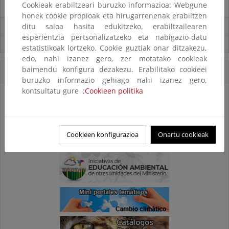
Cookieak erabiltzeari buruzko informazioa: Webgune
Destacados
honek cookie propioak eta hirugarrenenak erabiltzen
ditu saioa hasita edukitzeko, erabiltzailearen
Carpeta Informativa del CENEAM.
esperientzia pertsonalizatzeko eta nabigazio-datu
Suscríbete a la Carpeta Informativa del Ceneam
estatistikoak lortzeko. Cookie guztiak onar ditzakezu,
edo, nahi izanez gero, zer motatako cookieak
baimendu konfigura dezakezu. Erabilitako cookieei
Accesos Directos
buruzko informazio gehiago nahi izanez gero,
kontsultatu gure ;
Cookieen politika
Cookieen konfigurazioa
Onartu cookieak