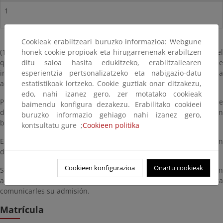
1
Cookieak erabiltzeari buruzko informazioa: Webgune
honek cookie propioak eta hirugarrenenak erabiltzen
(1) Documento emitido por el centro de trabajo (o autónomo) en el
ditu saioa hasita edukitzeko, erabiltzailearen
que se indique que la empresa realiza sus labores en el área de
esperientzia pertsonalizatzeko eta nabigazio-datu
influencia socioeconómica del parque y que el solicitante trabaja
estatistikoak lortzeko. Cookie guztiak onar ditzakezu,
actualmente en dicha empresa.
edo, nahi izanez gero, zer motatako cookieak
Puede utilizar como modelo orientativo
“certificado empresa”
qu
baimendu konfigura dezakezu. Erabilitako cookieei
deberá adjuntar con su solicitud para obtener los puntos según
buruzko informazio gehiago nahi izanez gero,
baremo.
kontsultatu gure ;
Cookieen politika
En caso de igualdad de puntuación se tendrá en cuenta el orden
de llegada de las solicitudes.
Cookieen konfigurazioa
Onartu cookieak
Se contactará telefónicamente y/o por correo electrónico sólo con
aquellas personas que hayan sido seleccionadas, para
comunicarles su admisión.
Matrícula