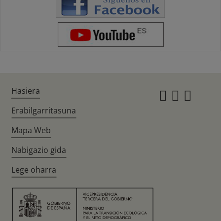
Hasiera
Instagr
Twitte
Fac
Erabilgarritasuna
Mapa Web
Nabigazio gida
Lege oharra