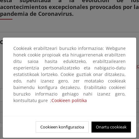
está supeditada a la evolución de los
acontecimientos excepcionales provocados por la
pandemia de Coronavirus.
Cómo acceder al CENEAM
Cookieak erabiltzeari buruzko informazioa: Webgune
honek cookie propioak eta hirugarrenenak erabiltzen
Mapa de localización / Location map
ditu saioa hasita edukitzeko, erabiltzailearen
Acceso en transporte público / How to get by public
esperientzia pertsonalizatzeko eta nabigazio-datu
transport
estatistikoak lortzeko. Cookie guztiak onar ditzakezu,
edo, nahi izanez gero, zer motatako cookieak
baimendu konfigura dezakezu. Erabilitako cookieei
buruzko informazio gehiago nahi izanez gero,
Destacados
kontsultatu gure ;
Cookieen politika
Carpeta Informativa del CENEAM.
Suscríbete a la Carpeta Informativa del Ceneam
Cookieen konfigurazioa
Onartu cookieak
Accesos Directos