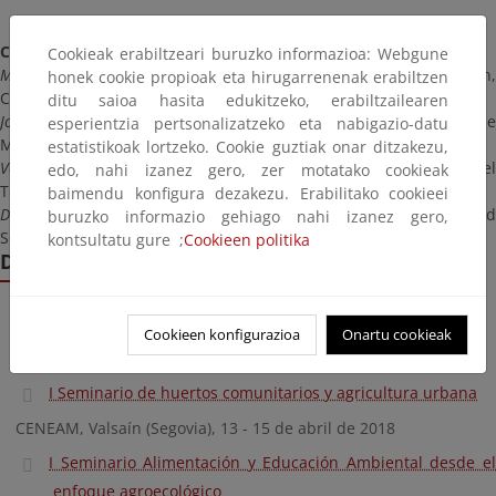
Coordinación
:
Cookieak erabiltzeari buruzko informazioa: Webgune
María Sintes,
Sección de Educación Ambiental y Cooperación
honek cookie propioak eta hirugarrenenak erabiltzen
CENEAM
ditu saioa hasita edukitzeko, erabiltzailearen
José Luis Fernández Casadevante,
Red de Huertos Comunitarios de
esperientzia pertsonalizatzeko eta nabigazio-datu
Madrid
estatistikoak lortzeko. Cookie guztiak onar ditzakezu,
Verónica Hernández Jiménez
, Observatorio para una Cultura de
edo, nahi izanez gero, zer motatako cookieak
Territorio (OCT)
baimendu konfigura dezakezu. Erabilitako cookieei
David Alba Hidalgo
, Ecología y Educación para una Ciudad
buruzko informazio gehiago nahi izanez gero,
Sostenible-Transitando
kontsultatu gure ;
Cookieen politika
Documentos:
I Seminario de huertos ecológicos y educación ambiental
Cookieen konfigurazioa
Onartu cookieak
CENEAM. Valsaín (Segovia), 25 - 27 de mayo de 2015
I Seminario de huertos comunitarios y agricultura urbana
CENEAM, Valsaín (Segovia), 13 - 15 de abril de 2018
I Seminario Alimentación y Educación Ambiental desde el
enfoque agroecológico