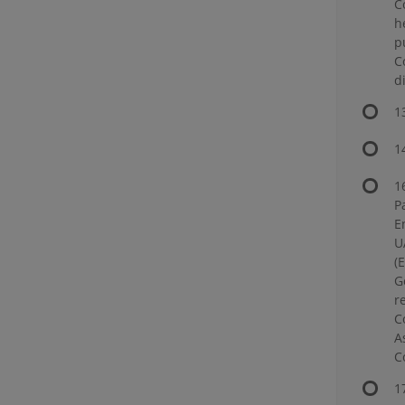
C
h
p
C
d
1
1
1
P
E
U
(
G
r
C
A
C
1