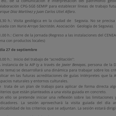
tc. de la comunicación e interpretación del patrimonio ge
olaboración CPG-SGE-SEMIP para establecer líneas de trabajo futu
nrique Díaz Martínez y Juan Carlos Utiel Alfaro
.
8,30 h.: Visita geológica en la ciudad de Segovia. No se precisa 
uiada con
Nuria Arroyo Sacristán
, Asociación Geología de Segovia).
1,00 h.: Cierre de la jornada (Regreso a las instalaciones del CE
ena con productos locales)
día 27 de septiembre
0,00 h.: Inicio del trabajo de “acreditación”:
 instancia de la AIP (y a través de
Javier Benayas
, persona de la 
ste tema) se desarrollará una dinámica para trabajar sobre los cr
plicar en las futuras acreditaciones de guías Intérpretes que la 
spacios naturales y entornos culturales.
e trata de un plan de trabajo para aplicar de forma directa al
riterios que están planteados a una visita guiada en concreto.
on ello se pretende iniciar una reflexión sobre las limitaciones 
ndicadores. La sesión aprovechará la visita guiada del día an
plicabilidad de los criterios que se adjuntan. La sesión estará diri