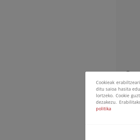
1
s
Cookieak erabiltzea
ditu saioa hasita edu
1
lortzeko. Cookie guz
dezakezu. Erabilita
1
politika