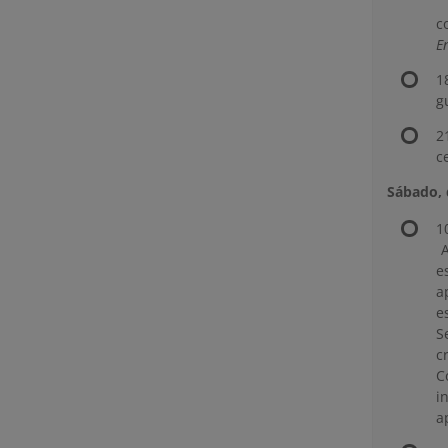
e
c
E
1
g
2
c
Sábado, 
1
A
e
a
e
S
c
C
i
a