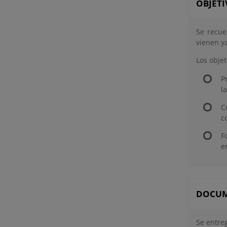
OBJETI
Se recue
vienen y
Los obje
P
l
C
c
F
e
DOCUM
Se entre