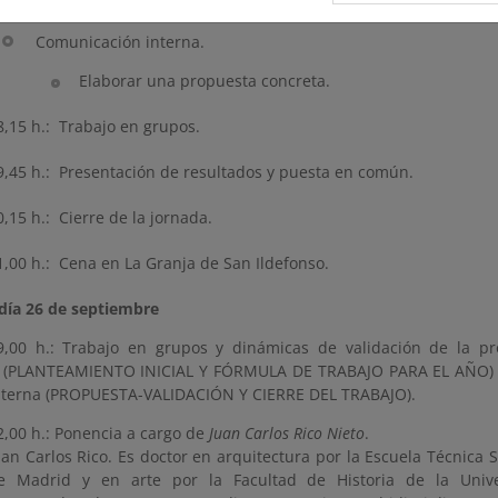
Comunicación interna.
Elaborar una propuesta concreta.
8,15 h.: Trabajo en grupos.
9,45 h.: Presentación de resultados y puesta en común.
0,15 h.: Cierre de la jornada.
1,00 h.: Cena en La Granja de San Ildefonso.
 día 26 de septiembre
9,00 h.: Trabajo en grupos y dinámicas de validación de la pr
PLANTEAMIENTO INICIAL Y FÓRMULA DE TRABAJO PARA EL AÑO) 
nterna (PROPUESTA-VALIDACIÓN Y CIERRE DEL TRABAJO).
2,00 h.: Ponencia a cargo de
Juan Carlos Rico Nieto
.
uan Carlos Rico. Es doctor en arquitectura por la Escuela Técnica 
e Madrid y en arte por la Facultad de Historia de la Univ