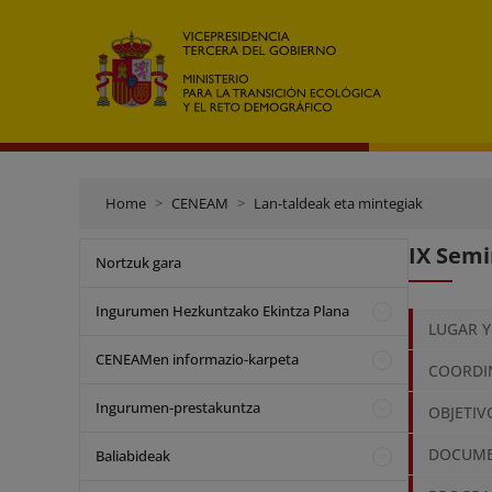
Home
CENEAM
Lan-taldeak eta mintegiak
IX Semi
Nortzuk gara
Ingurumen Hezkuntzako Ekintza Plana
LUGAR Y
CENEAMen informazio-karpeta
COORDI
Ingurumen-prestakuntza
OBJETIV
DOCUME
Baliabideak