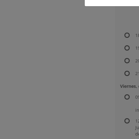
1
1
2
2
Viernes,
0
(
i
1
J
d