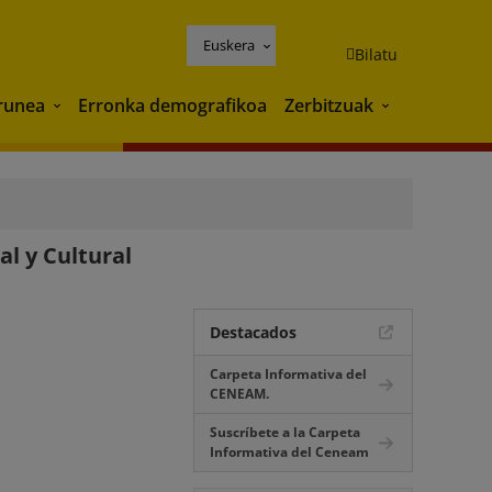
Euskera
Bilatu
runea
Erronka demografikoa
Zerbitzuak
Ingurunea
Zerbitzuak
l y Cultural
Destacados
Carpeta Informativa del
CENEAM.
Suscríbete a la Carpeta
Informativa del Ceneam