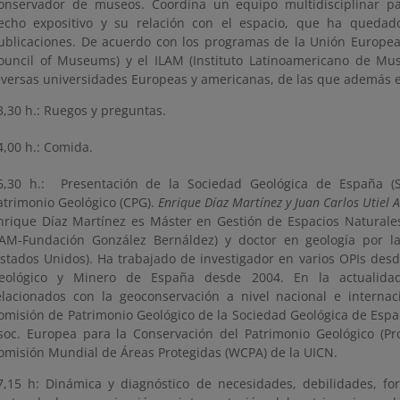
onservador de museos. Coordina un equipo multidisciplinar par
echo expositivo y su relación con el espacio, que ha quedado
ublicaciones. De acuerdo con los programas de la Unión Europea,
ouncil of Museums) y el ILAM (Instituto Latinoamericano de Muse
iversas universidades Europeas y americanas, de las que además e
3,30 h.: Ruegos y preguntas.
4,00 h.: Comida.
6,30 h.: Presentación de la Sociedad Geológica de España (
atrimonio Geológico (CPG).
Enrique Díaz Martínez y Juan Carlos Utiel A
nrique Díaz Martínez es Máster en Gestión de Espacios Natural
AM-Fundación González Bernáldez) y doctor en geología por l
Estados Unidos). Ha trabajado de investigador en varios OPIs desde
eológico y Minero de España desde 2004. En la actualidad
elacionados con la geoconservación a nivel nacional e internac
omisión de Patrimonio Geológico de la Sociedad Geológica de Espa
soc. Europea para la Conservación del Patrimonio Geológico (P
omisión Mundial de Áreas Protegidas (WCPA) de la UICN.
7,15 h: Dinámica y diagnóstico de necesidades, debilidades, for