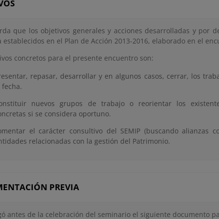
VOS
rda que los objetivos generales y acciones desarrolladas y por d
a establecidos en el Plan de Acción 2013-2016, elaborado en el enc
tivos concretos para el presente encuentro son:
resentar, repasar, desarrollar y en algunos casos, cerrar, los trab
a fecha.
onstituir nuevos grupos de trabajo o reorientar los existen
oncretas si se considera oportuno.
omentar el carácter consultivo del SEMIP (buscando alianzas co
ntidades relacionadas con la gestión del Patrimonio.
ENTACIÓN PREVIA
gó antes de la celebración del seminario el siguiente documento pa