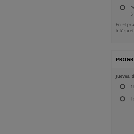
P
U
En el pr
intérpre
PROG
Jueves, 
1
1