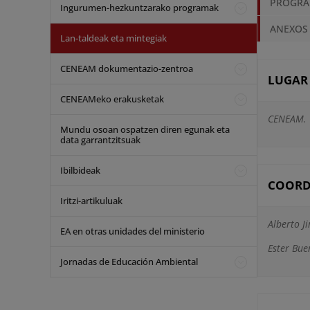
PROGR
Ingurumen-hezkuntzarako programak
ANEXOS
Lan-taldeak eta mintegiak
CENEAM dokumentazio-zentroa
LUGAR 
CENEAMeko erakusketak
CENEAM. V
Mundu osoan ospatzen diren egunak eta
data garrantzitsuak
Ibilbideak
COORD
Iritzi-artikuluak
Alberto J
EA en otras unidades del ministerio
Ester Bue
Jornadas de Educación Ambiental