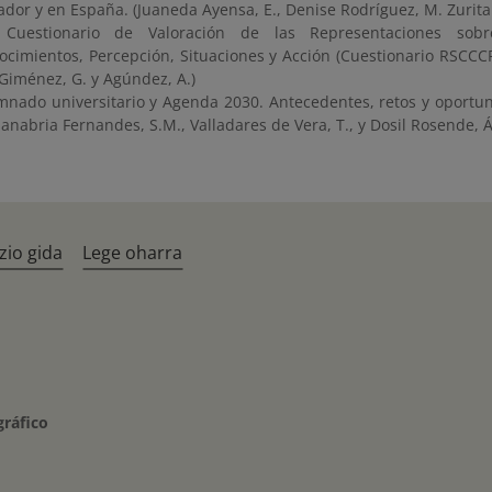
dor y en España. (Juaneda Ayensa, E., Denise Rodríguez, M. Zurita y
Cuestionario de Valoración de las Representaciones sobr
ocimientos, Percepción, Situaciones y Acción (Cuestionario RSCCCPSA
 Giménez, G. y Agúndez, A.)
mnado universitario y Agenda 2030. Antecedentes, retos y oportun
Sanabria Fernandes, S.M., Valladares de Vera, T., y Dosil Rosende, Á
zio gida
Lege oharra
gráfico