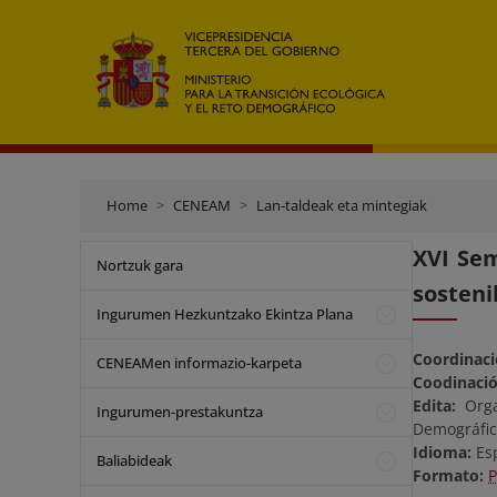
Home
CENEAM
Lan-taldeak eta mintegiak
XVI Sem
Nortzuk gara
sosteni
Ingurumen Hezkuntzako Ekintza Plana
Coordinaci
CENEAMen informazio-karpeta
Coodinaci
Edita:
Orga
Ingurumen-prestakuntza
Demográfic
Idioma:
Es
Baliabideak
Formato: