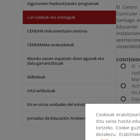
Ingurumen-hezkuntzarako programak
El Centro
Curricular
Lan-taldeak eta mintegiak
Santiago d
Educación 
CENEAM dokumentazio-zentroa
instalacio
aportacion
CENEAMeko erakusketak
sostenibili
Mundu osoan ospatzen diren egunak eta
CONTENID
data garrantzitsuak
El 
sos
Ibilbideak
Mart
Acti
Iritzi-artikuluak
los 
Espa
EA en otras unidades del ministerio
C.A.
La 
Cookieak erabiltzea
Jornadas de Educación Ambiental
Sost
ditu saioa hasita edu
A., 
lortzeko. Cookie guz
y Pe
dezakezu. Erabilita
Ali