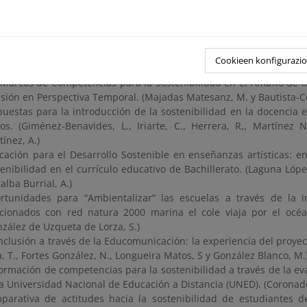
cación (CME). (Sanabria Fernandes, S., González Blanco, M. y Peque
car para la sostenibilidad desde lo local. « As Bestas» y « Alcar
es González, N.)
egración de la sostenibilidad en los trabajos de fin de titulaci
Cookieen konfigurazi
ñano Rubio, R.)
 Marcos de Competencias para la Sostenibilidad en el Ámbito de l
isión en Perspectiva Temporal. (Majadas Matesanz, M. y Bautista-Ce
puestas para la introducción de la sostenibilidad en la docencia 
los. (Giménez-Benavides, L., Iriarte, C., Herrera, R,, Martínez N
ínez, A.)
cación para el Desarrollo Sostenible en enseñanzas artísticas: 
enibilidad en el currículo educativo de Bachillerato. (Laguna Lópe
alba Burrial, A.)
rtunidades para “Ambientalizar” las escuelas a través de la i
acionados con red natura 2000 marina el cole viaja por el océ
nzález de Uzqueta de Lorza, S.)
inclusión a través de la Educomunicación: la experiencia del proyec
, T., Fortes González, N., Longueira Matos, S y González Blanco, M.
formación de competencias para la sostenibilidad a través de la eva
la Universidad Nacional de Educación a Distancia (UNED). (Coronad
parativa de actitudes hacia la sostenibilidad de estudiantes de