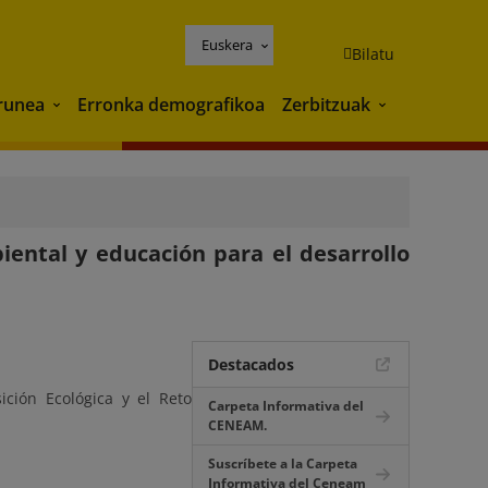
Euskera
Bilatu
runea
Erronka demografikoa
Zerbitzuak
Ingurunea
Zerbitzuak
ental y educación para el desarrollo
Destacados
ción Ecológica y el Reto
Carpeta Informativa del
CENEAM.
Suscríbete a la Carpeta
Informativa del Ceneam