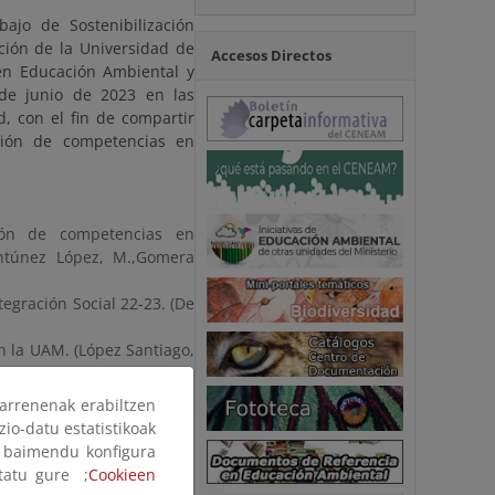
ajo de Sostenibilización
ación de la Universidad de
Accesos Directos
 en Educación Ambiental y
 de junio de 2023 en las
, con el fin de compartir
ación de competencias en
ión de competencias en
 Antúnez López, M.,Gomera
tegración Social 22-23. (De
en la UAM. (López Santiago,
de la Educación para la
arrenenak erabiltzen
ell, G. Navas, D., Becerra,
zio-datu estatistikoak
 E., Jiménez, G., Mañosa, S.
ak baimendu konfigura
ltatu gure ;
Cookieen
la Campaña Mundial por la