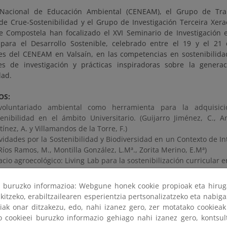
 Nacional de Educación Ambiental (CENEAM), el Grupo de Trab
 de Crue-Sostenibilidad y el Grupo de Investigación Terceira Xer
e Compostela han focalizado el XVI Seminario de Investigación
para el Desarrollo Sostenible, celebrado entre el 19 y el 21
nes del CENEAM en Valsaín, en las competencias en sostenibilidad
es de investigación y prácticas inspiradoras sobre la gener
dad.
OS:
voluntariado ambiental como herramienta para la adquisic
tenibilidad en el ámbito Universitario. (Guijarro Jiménez, C.,
ínez, A. y Villamandos de la Torre, F.)
vidades por la Sostenibilidad y Biodiversidad en un Contexto de In
Ríos Ramos, M., Montilla González, L.Mª., Zorita Merino, E.Mª)
cio agroecológico: Living Lab para la sostenibilización curricular 
, Alba Hidalgo, D., Wadie Martínez, A. y García Diez, V.)
Biodiversidad en la Educación Secundaria desde el Enfoque 
ri buruzko informazioa: Webgune honek cookie propioak eta hirug
enibilidad: El Proyecto “Dame Alas” y la Ciencia Ciudadana. (Calaf
kitzeko, erabiltzailearen esperientzia pertsonalizatzeko eta nabiga
Colomer, M., M. Escofet, A., Esparza, M., Grasa, M. del M., Huertas,
tiak onar ditzakezu, edo, nahi izanez gero, zer motatako cookie
reira, C.)
ko cookieei buruzko informazio gehiago nahi izanez gero, kontsu
anzas para reivindicar el Derecho a la Educación. El caso de 