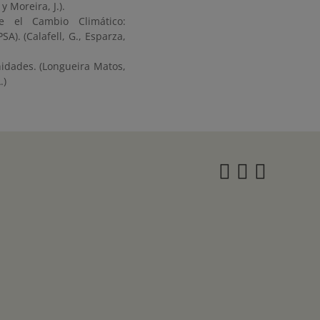
 Moreira, J.).
e el Cambio Climático:
). (Calafell, G., Esparza,
idades. (Longueira Matos,
.)
Instagra
Twitter
Face