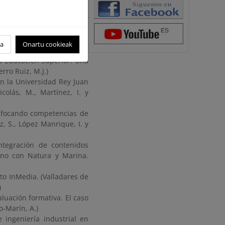
ño Goris, M.)
ràs». (Dosil Rosende, Á. y
ón. Experiencias en la UPM
oa
Onartu cookieak
a Educación Superior. Una
rro Ruiz, M.J.)
en la Universidad Rey Juan
icolás, M., Martínez, I. y
enfocando competencias de
z, S., López Manrique, I. y
ntegración de contenidos
ano con Natura y Marina.
to InMedia. (Valladares de
)
luación formativa. El caso
o-Marín, A.)
 ingeniería industrial en