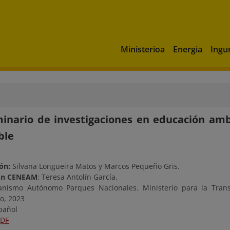
Ministerioa
Energia
Ingu
inario de investigaciones en educación ambi
ble
ón:
Silvana Longueira Matos y Marcos Pequeño Gris.
ón CENEAM
: Teresa Antolín García.
nismo Autónomo Parques Nacionales. Ministerio para la Transi
o, 2023
pañol
PDF