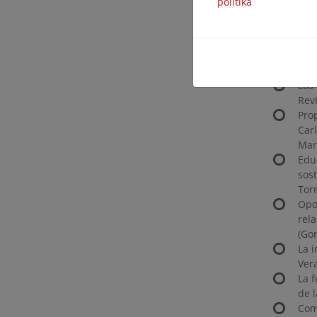
politika
Edu
Edu
Fort
Int
(Mi
Los
Rev
Pro
Car
Mart
Edu
sost
Torr
Opo
rel
(Go
La 
Vera
La 
de 
Com