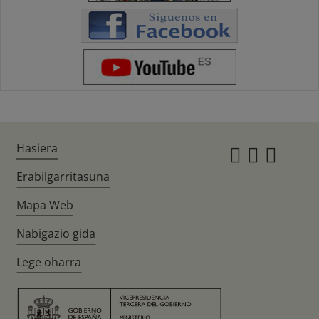
Hasiera
Instagr
Twitte
Fac
Erabilgarritasuna
Mapa Web
Nabigazio gida
Lege oharra