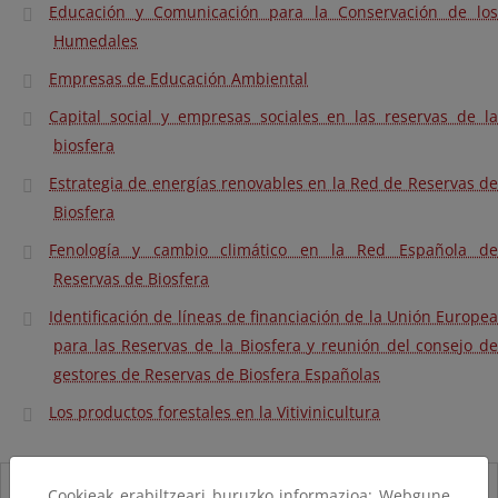
Educación y Comunicación para la Conservación de los
Humedales
Empresas de Educación Ambiental
Capital social y empresas sociales en las reservas de la
biosfera
Estrategia de energías renovables en la Red de Reservas de
Biosfera
Fenología y cambio climático en la Red Española de
Reservas de Biosfera
Identificación de líneas de financiación de la Unión Europea
para las Reservas de la Biosfera y reunión del consejo de
gestores de Reservas de Biosfera Españolas
Los productos forestales en la Vitivinicultura
Destacados
Cookieak erabiltzeari buruzko informazioa: Webgune