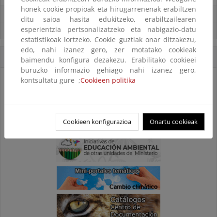
honek cookie propioak eta hirugarrenenak erabiltzen
Carpeta Informativa del CENEAM.
ditu saioa hasita edukitzeko, erabiltzailearen
esperientzia pertsonalizatzeko eta nabigazio-datu
Suscríbete a la Carpeta Informativa del Ceneam
estatistikoak lortzeko. Cookie guztiak onar ditzakezu,
edo, nahi izanez gero, zer motatako cookieak
Accesos Directos
baimendu konfigura dezakezu. Erabilitako cookieei
buruzko informazio gehiago nahi izanez gero,
kontsultatu gure ;
Cookieen politika
Cookieen konfigurazioa
Onartu cookieak