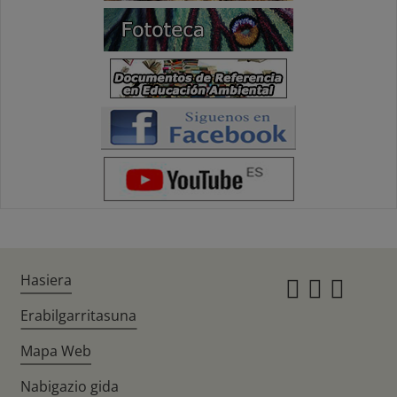
Hasiera
Instagr
Twitte
Fac
Erabilgarritasuna
Mapa Web
Nabigazio gida