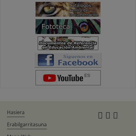
Hasiera
Instagr
Twitte
Fac
Erabilgarritasuna