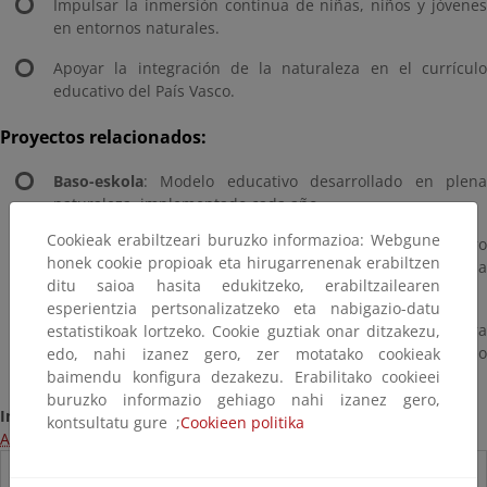
Impulsar la inmersión continua de niñas, niños y jóvenes
en entornos naturales.
Apoyar la integración de la naturaleza en el currículo
educativo del País Vasco.
Proyectos relacionados:
Baso-eskola
: Modelo educativo desarrollado en plena
naturaleza, implementado cada año.
Cookieak erabiltzeari buruzko informazioa: Webgune
Escuela Naturan Hezi
: Espacio de formación y encuentr
honek cookie propioak eta hirugarrenenak erabiltzen
dirigido a comunidades educativas interesadas en la
ditu saioa hasita edukitzeko, erabiltzailearen
educación en la naturaleza.
esperientzia pertsonalizatzeko eta nabigazio-datu
Bihotz Berdeak
: Programa de ocio y formación par
estatistikoak lortzeko. Cookie guztiak onar ditzakezu,
jóvenes de 12 a 15 años con inquietud por el medio
edo, nahi izanez gero, zer motatako cookieak
natural.
baimendu konfigura dezakezu. Erabilitako cookieei
buruzko informazio gehiago nahi izanez gero,
Información:
kontsultatu gure ;
Cookieen politika
Acceso a la página web del programa
Destacados