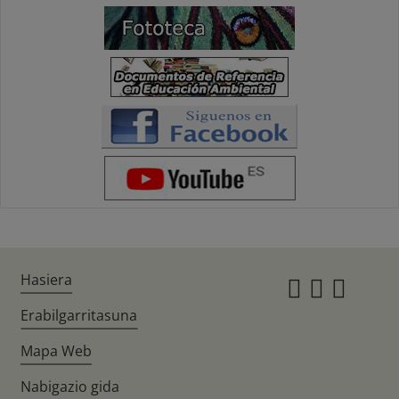
Hasiera
Instagr
Twitte
Fac
Erabilgarritasuna
Mapa Web
Nabigazio gida