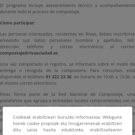
El programa incluye asesoramiento técnico y acompañamiento
durante todo el proceso de compostaje.
Cómo participar:
Las personas interesadas, residentes en Rivas, deben inscribirse
enviando sus datos personales (nombre y apellidos, NIF,
dirección, teléfono y correo electrónico) al correo:
compostaje@rivasciudad.es
Una vez completado el registro, se informará sobre el modo de
entrega o recogida de la compostera. Para consultas, está
disponible el teléfono
91 322 23 38
, en horario de 10:00 a 13:30, 
el mismo correo electrónico.
Rivas forma parte de la Red Nacional de Compostaje, una
plataforma que agrupa a entidades locales comprometidas con el
compostaje doméstico y comunitario, y que promueve su
desarrollo como herramienta clave en la reducción de residuos
Cookieak erabiltzeari buruzko informazioa: Webgune
orgánicos.
honek cookie propioak eta hirugarrenenak erabiltzen
ditu saioa hasita edukitzeko, erabiltzailearen
Con una larga trayectoria desde 2002, Rivas ha sido referente en