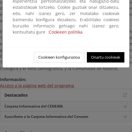
esperientzia pertsonalizatzeko eta nabigazio-datu
compostaje. En 2011, más de la mitad de las composteras
estatistikoak lortzeko. Cookie guztiak onar ditzakezu,
domésticas de la Comunidad de Madrid estaban en hogares de
edo, nahi izanez gero, zer motatako cookieak
esta ciudad: de las 1.986 unidades registradas, 1.013 pertenecían
baimendu konfigura dezakezu. Erabilitako cookieei
a vecinos y vecinas de Rivas.
buruzko informazio gehiago nahi izanez gero,
El proyecto continúa creciendo. En junio de 2022 se incorporaron
kontsultatu gure ;
Cookieen politika
100 nuevas inscripciones, a las que se sumaron otras 100 durante
el primer cuatrimestre de 2023. Esta ampliación ha sido posible
gracias a la financiación de la Unión Europea – Next Generation
EU, a través del PIMA 2021, el Plan de Recuperación,
Cookieen konfigurazioa
Onartu cookieak
Transformación y Resiliencia 2022, el Ministerio para la Transición
Ecológica y el Reto Demográfico, y la Comunidad de Madrid.
Información:
Acceso a la página web del programa
Destacados
Carpeta Informativa del CENEAM.
Suscríbete a la Carpeta Informativa del Ceneam