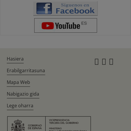
Hasiera
Instagr
Twitte
Fac
Erabilgarritasuna
Mapa Web
Nabigazio gida
Lege oharra