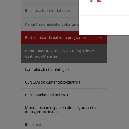
Informació
politika
Acceso a l
Ibaietako boluntariotzaren
Parke Nazionaletako boluntariotzaren
Beste erakunde batzuen programak
Programas provinciales. Estrategia de EA
Castilla-La Mancha
Lan-taldeak eta mintegiak
CENEAM dokumentazio-zentroa
CENEAMeko erakusketak
Mundu osoan ospatzen diren egunak eta
data garrantzitsuak
Ibilbideak