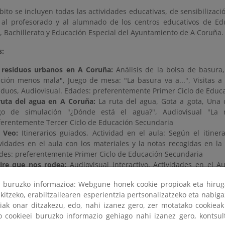
ito se incluyen todas las actividades educativas, de sensibilizaci
 al profesorado y al alumnado de los centros educativos de Educ
, Bachillerato y Educación Especial del Ayuntamiento de A Coruña.
s:
 residuos urbanos en A Coruña:
Análisis de la bolsa de basura
ución menos mala", Juego de mesa: "La basura va a...", Visitas a
iduos, Audiovisual. Edades: preferentemente Primer Ciclo de Educ
ruta del agua
en A Coruña:
La ruta del agua, Gota a gota, Una
go de simulación "¿Dónde está el agua?", Audiovisual "La 
ferentemente Tercer Ciclo de Educación Secundaria
 Veo:
Itinerarios guiados, Actividad en el aula: Según el itinera
ividades en el aula con los materiales y la notas recogidas en la 
des: preferentemente Primer Ciclo de Educación Secundaria
aire que nos rodea:
Audiovisual interactivo, Actividades en el Au
nado de 3er ciclo de E. Primaria, 1º y 2º de E.S.O. y E. Especial.
ri buruzko informazioa: Webgune honek cookie propioak eta hirug
energía que mueve mi ciudad:
Audiovisual interactivo, Visita guia
kitzeko, erabiltzailearen esperientzia pertsonalizatzeko eta nabiga
des: Alumnado de Educación Secundaria Obligatoria
tiak onar ditzakezu, edo, nahi izanez gero, zer motatako cookie
ko cookieei buruzko informazio gehiago nahi izanez gero, kontsu