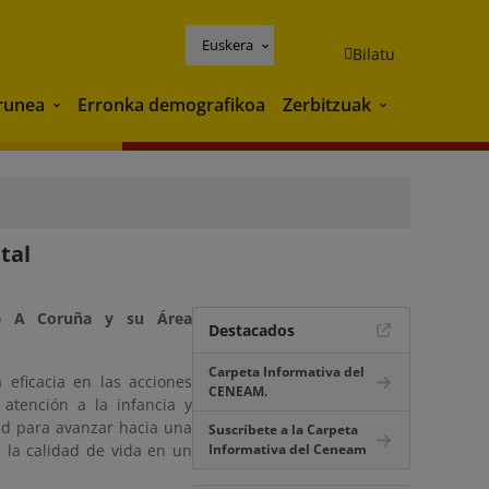
Euskera
Bilatu
runea
Erronka demografikoa
Zerbitzuak
Ingurunea
Zerbitzuak
tal
de A Coruña y su Área
Destacados
Carpeta Informativa del
 eficacia en las acciones
CENEAM.
 atención a la infancia y
ad para avanzar hacia una
Suscríbete a la Carpeta
 la calidad de vida en un
Informativa del Ceneam