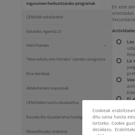
Ingurumen-hezkuntzarako programak
En este ámb
orientadas
CENEAM eskolarekin
Secundaria
Actividade
Eskolako Agenda 21
Los
Herri hutsen
sol
Res
"Nire eskola nire hirirako" izeneko programa
La 
Jue
pre
Etxe berdeak
Veo
act
Aldaketerako espazioak
Eda
El 
CENEAMen kontu-ikuskaritza
Alum
Cookieak erabiltzea
La 
ditu saioa hasita edu
Escuela Río Guadarrama haztegia
Eda
lortzeko. Cookie guz
dezakezu. Erabilita
Ribavellosako onibarra