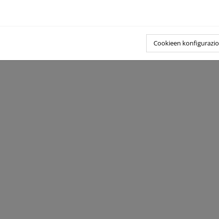
n:
a página web del programa
Cookieen konfigurazi