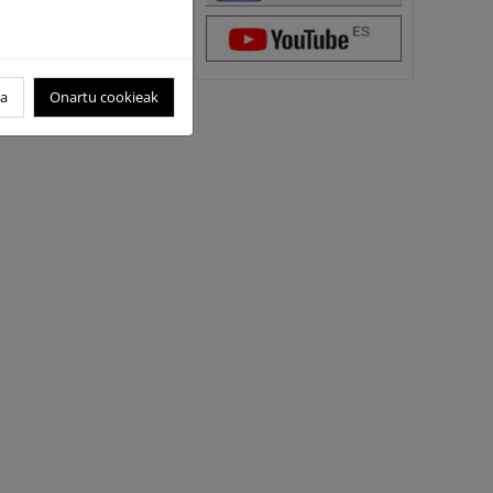
oa
Onartu cookieak