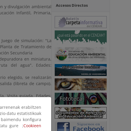
Accesos Directos
ón y divulgación ambiental
ación Infantil, Primaria,
, Juego de simulación: "La
 Planta de Tratamiento de
ación Secundaria
 depuradora en miniatura,
ruta del agua". Edades:
rio elegido, se realizarán
salida (libreta de campo).
la, Visita guiada. Edades:
arrenenak erabiltzen
da, Actividades en el aula.
zio-datu estatistikoak
ak baimendu konfigura
ltatu gure ;
Cookieen