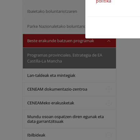
politika
Ibaietako boluntariotzaren
Parke Nazionaletako boluntariotzaren
Beste erakunde batzuen programak
Programas provinciales. Estrategia de EA
Castilla-La Mancha
Lan-taldeak eta mintegiak
CENEAM dokumentazio-zentroa
CENEAMeko erakusketak
Mundu osoan ospatzen diren egunak eta
data garrantzitsuak
Ibilbideak