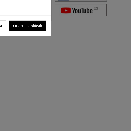
oa
Onartu cookieak