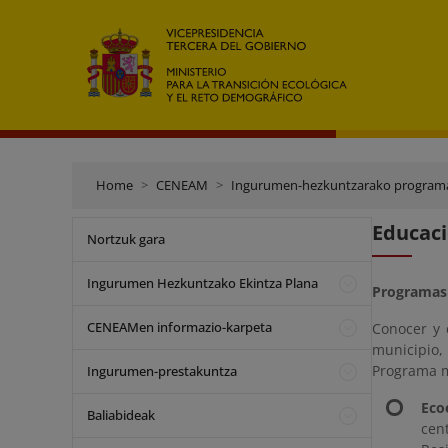
Home
CENEAM
Ingurumen-hezkuntzarako program
Educaci
Nortzuk gara
Ingurumen Hezkuntzako Ekintza Plana
Programas 
CENEAMen informazio-karpeta
Conocer y 
municipio,
Programa mu
Ingurumen-prestakuntza
Eco
Baliabideak
cen