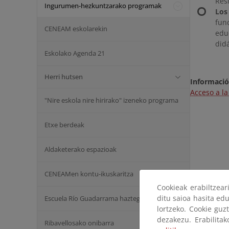
Res
Ingurumen-hezkuntzarako programak
Los
fun
CENEAM eskolarekin
edu
didá
Eskolako Agenda 21
Herri hutsen
Informació
Acceso a l
"Nire eskola nire hirirako" izeneko programa
Etxe berdeak
Aldaketerako espazioak
CENEAMen kontu-ikuskaritza
Cookieak erabiltzea
ditu saioa hasita edu
Escuela Río Guadarrama haztegia
lortzeko. Cookie guz
dezakezu. Erabilita
Ribavellosako onibarra