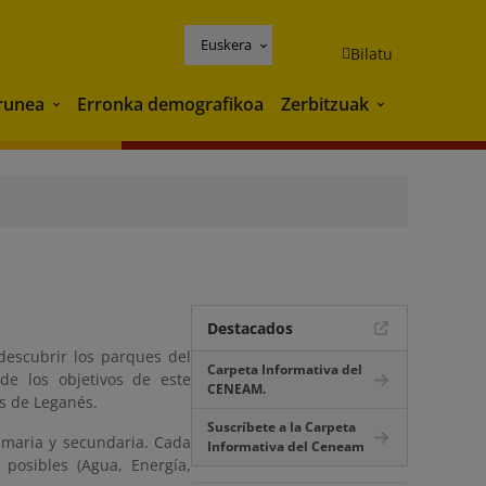
Euskera
Bilatu
runea
Erronka demografikoa
Zerbitzuak
Ingurunea
Zerbitzuak
Destacados
descubrir los parques del
Carpeta Informativa del
de los objetivos de este
CENEAM.
os de Leganés.
Suscríbete a la Carpeta
rimaria y secundaria. Cada
Informativa del Ceneam
 posibles (Agua, Energía,