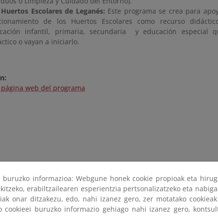
iduos o Limpieza y Cuidado del Entorno).
 Huertos Escolares de Leganés:
Este programa se crea para apoy
cionamiento de los Huertos Escolares como recurso didáctico
cación infantil, primaria, secundaria y educación especial 
ctico o vayan a iniciarlo.
n:
a página web del programa
ri buruzko informazioa: Webgune honek cookie propioak eta hirug
kitzeko, erabiltzailearen esperientzia pertsonalizatzeko eta nabiga
tiak onar ditzakezu, edo, nahi izanez gero, zer motatako cookie
ko cookieei buruzko informazio gehiago nahi izanez gero, kontsu