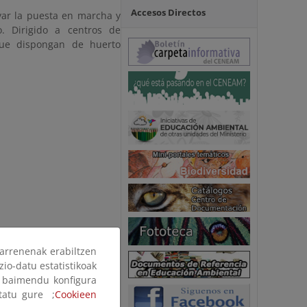
Accesos Directos
ar la puesta en marcha y
. Dirigido a centros de
que dispongan de huerto
arrenenak erabiltzen
zio-datu estatistikoak
ak baimendu konfigura
ltatu gure ;
Cookieen