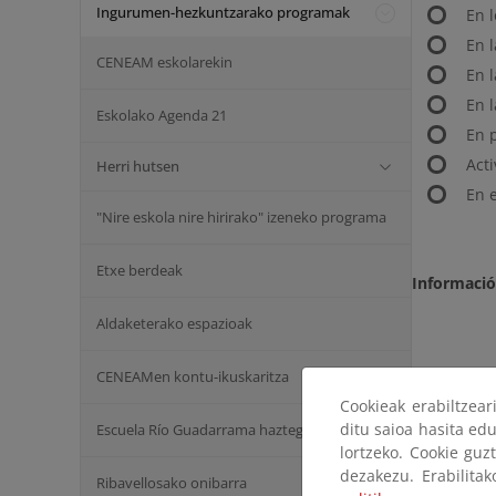
Ingurumen-hezkuntzarako programak
En 
En l
CENEAM eskolarekin
En 
En 
Eskolako Agenda 21
En 
Act
Herri hutsen
En 
"Nire eskola nire hirirako" izeneko programa
Etxe berdeak
Informaci
Aldaketerako espazioak
CENEAMen kontu-ikuskaritza
Cookieak erabiltzea
ditu saioa hasita edu
Escuela Río Guadarrama haztegia
lortzeko. Cookie guz
dezakezu. Erabilita
Ribavellosako onibarra