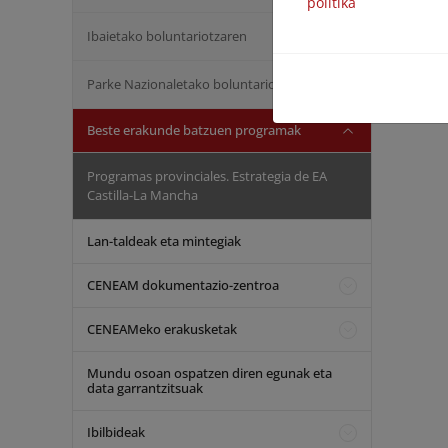
politika
Ibaietako boluntariotzaren
Parke Nazionaletako boluntariotzaren
Beste erakunde batzuen programak
Programas provinciales. Estrategia de EA
Castilla-La Mancha
Lan-taldeak eta mintegiak
CENEAM dokumentazio-zentroa
CENEAMeko erakusketak
Mundu osoan ospatzen diren egunak eta
data garrantzitsuak
Ibilbideak