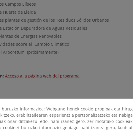
los Campos Elíseos
a Huerta de Lleida
las plantas de gestión de los Residuos Sólidos Urbanos
la Estación Depuradora de Aguas Residuales
plantas de Energías Renovables
ividades sobre el Cambio Climático
el Arboretum (próximamente)
ón:
Acceso a la página web del programa
ri buruzko informazioa: Webgune honek cookie propioak eta hirug
kitzeko, erabiltzailearen esperientzia pertsonalizatzeko eta nabiga
tiak onar ditzakezu, edo, nahi izanez gero, zer motatako cookie
ko cookieei buruzko informazio gehiago nahi izanez gero, kontsu