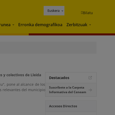
Euskera
Bilatu
runea
Erronka demografikoa
Zerbitzuak
Ingurunea
Zerbitzuak
 y colectivos de Lleida
Destacados
u", pone al alcance de los
Suscríbete a la Carpeta
s relevantes del municipio
Informativa del Ceneam
Accesos Directos