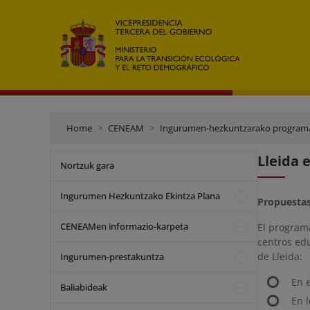
Home
CENEAM
Ingurumen-hezkuntzarako program
Lleida 
Nortzuk gara
Ingurumen Hezkuntzako Ekintza Plana
Propuestas
CENEAMen informazio-karpeta
El program
centros edu
de Lleida:
Ingurumen-prestakuntza
En 
Baliabideak
En 