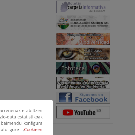
arrenenak erabiltzen
zio-datu estatistikoak
ak baimendu konfigura
ltatu gure ;
Cookieen