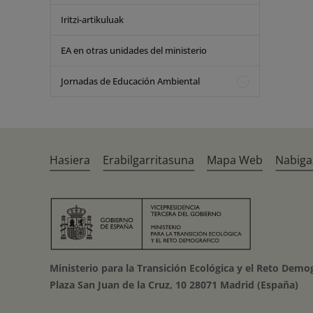
Iritzi-artikuluak
EA en otras unidades del ministerio
Jornadas de Educación Ambiental
Hasiera
Erabilgarritasuna
Mapa Web
Nabiga
Ministerio para la Transición Ecológica y el Reto Demo
Plaza San Juan de la Cruz, 10 28071 Madrid (España)