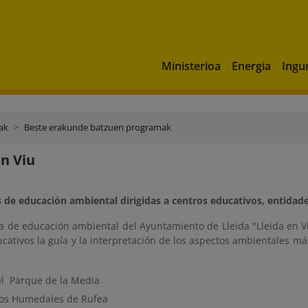
Ministerioa
Energia
Ingu
ak
Beste erakunde batzuen programak
en Viu
 de educación ambiental dirigidas a centros educativos, entidades
a de educación ambiental del Ayuntamiento de Lleida "Lleida en Vi
cativos la guía y la interpretación de los aspectos ambientales má
el Parque de la Media
los Humedales de Rufea