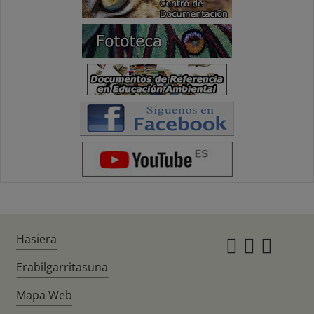
Hasiera
Instagr
Twitte
Fac
Erabilgarritasuna
Mapa Web