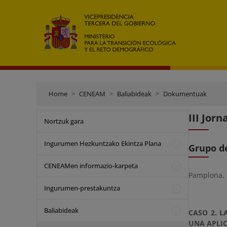
Home
CENEAM
Baliabideak
Dokumentuak
III Jor
Nortzuk gara
Ingurumen Hezkuntzako Ekintza Plana
Grupo de
CENEAMen informazio-karpeta
Pamplona, 
Ingurumen-prestakuntza
Baliabideak
CASO 2. L
UNA APLIC