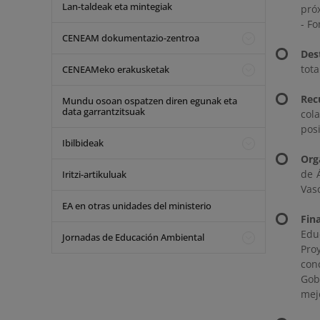
Lan-taldeak eta mintegiak
pró
- Fo
CENEAM dokumentazio-zentroa
Des
tota
CENEAMeko erakusketak
Rec
Mundu osoan ospatzen diren egunak eta
data garrantzitsuak
col
posi
Ibilbideak
Org
de 
Iritzi-artikuluak
Vas
EA en otras unidades del ministerio
Fin
Edu
Jornadas de Educación Ambiental
Pro
con
Gob
mej