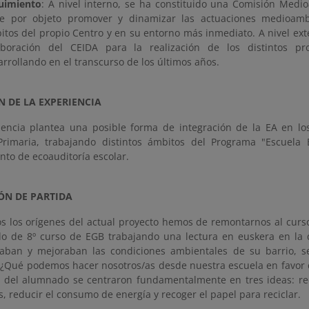
uimiento
: A nivel interno, se ha constituido una Comisión Medi
ne por objeto promover y dinamizar las actuaciones medioambi
itos del propio Centro y en su entorno más inmediato. A nivel ext
aboración del CEIDA para la realización de los distintos p
arrollando en el transcurso de los últimos años.
N DE LA EXPERIENCIA
iencia plantea una posible forma de integración de la EA en lo
 Primaria, trabajando distintos ámbitos del Programa "Escuela E
nto de ecoauditoría escolar.
IÓN DE PARTIDA
s los orígenes del actual proyecto hemos de remontarnos al curso
o de 8º curso de EGB trabajando una lectura en euskera en la
aban y mejoraban las condiciones ambientales de su barrio, se
"¿Qué podemos hacer nosotros/as desde nuestra escuela en favor 
 del alumnado se centraron fundamentalmente en tres ideas: re
os, reducir el consumo de energía y recoger el papel para reciclar.