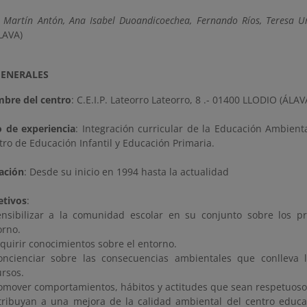
 Martín Antón, Ana Isabel Duoandicoechea, Fernando Ríos, Teresa U
LAVA)
GENERALES
bre del centro
: C.E.I.P. Lateorro Lateorro, 8 .- 01400 LLODIO (ÁLAV
o de experiencia
: Integración curricular de la Educación Ambient
tro de Educación Infantil y Educación Primaria.
ación
: Desde su inicio en 1994 hasta la actualidad
etivos
:
ensibilizar a la comunidad escolar en su conjunto sobre los p
orno.
dquirir conocimientos sobre el entorno.
oncienciar sobre las consecuencias ambientales que conlleva l
ursos.
romover comportamientos, hábitos y actitudes que sean respetuoso
tribuyan a una mejora de la calidad ambiental del centro educ