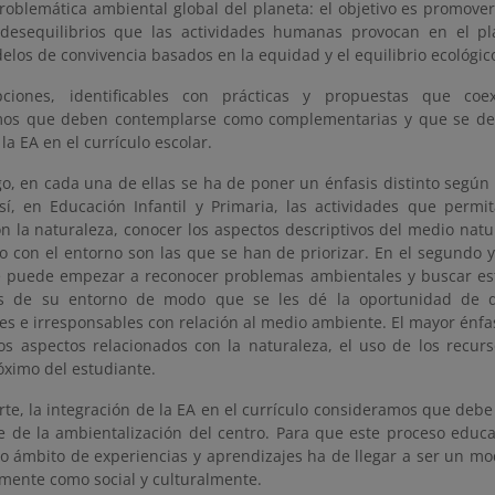
problemática ambiental global del planeta: el objetivo es promove
 desequilibrios que las actividades humanas provocan en el pl
elos de convivencia basados en la equidad y el equilibrio ecológic
pciones, identificables con prácticas y propuestas que coex
os que deben contemplarse como complementarias y que se deb
 la EA en el currículo escolar.
o, en cada una de ellas se ha de poner un énfasis distinto según
Así, en Educación Infantil y Primaria, las actividades que perm
n la naturaleza, conocer los aspectos descriptivos del medio natu
vo con el entorno son las que se han de priorizar. En el segundo y
e puede empezar a reconocer problemas ambientales y buscar est
es de su entorno de modo que se les dé la oportunidad de di
es e irresponsables con relación al medio ambiente. El mayor énf
os aspectos relacionados con la naturaleza, el uso de los recurs
óximo del estudiante.
arte, la integración de la EA en el currículo consideramos que de
e de la ambientalización del centro. Para que este proceso educat
o ámbito de experiencias y aprendizajes ha de llegar a ser un mo
amente como social y culturalmente.