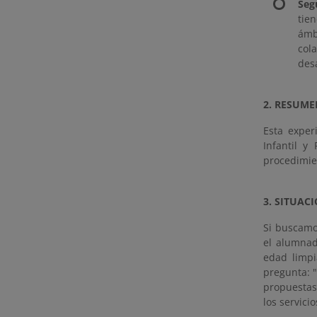
Seg
tie
ámb
col
des
2. RESUME
Esta exper
Infantil y
procedimie
3. SITUAC
Si buscamo
el alumnad
edad limpi
pregunta: 
propuestas
los servici