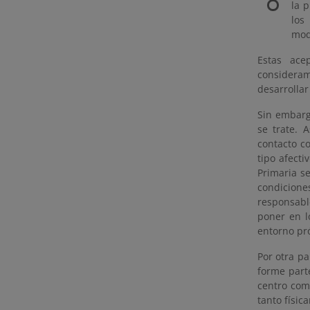
la 
los
mod
Estas ace
consideram
desarrollar
Sin embarg
se trate. 
contacto co
tipo afecti
Primaria s
condicion
responsabl
poner en l
entorno pr
Por otra p
forme part
centro com
tanto físic