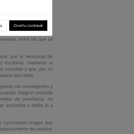
ionadas.
oa
Onartu cookieak
 presencia de unas nuevas
ersales, entre las que se
tivos, por la necesidad de
s escolares, mediante la
la sociedad y que, por su
puesta educativa.
jetivos son convergentes y
ucación integral centrada
tenidos de enseñanza no
ar asociados a todas (o a
as curriculares tengan que
 especialmente de carácter