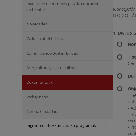
Inventario de recursos para la educación
(
Concepción
ambiental
LLODIO - Á
Novedades
1. DATOS 
Gaikako atari txikiak
Nom
Comunicando Sostenibilidad
Tip
Cen
Arte, cultura y sostenibilidad
Dur
Dokumentuak
Obj
- S
Webguneak
ent
- A
Ciencia Ciudadana
- C
rec
Ingurumen-hezkuntzarako programak
- P
con