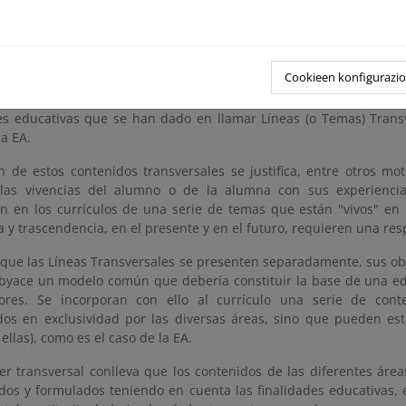
uido importantes apoyos externos de las instituciones antes menc
OS EDUCATIVOS Y METODOLÓGICOS
Cookieen konfigurazi
 aspectos más destacables de la educación contemporánea es la
s educativas que se han dado en llamar Líneas (o Temas) Transv
a EA.
ón de estos contenidos transversales se justifica, entre otros mo
 las vivencias del alumno o de la alumna con sus experiencia
ón en los currículos de una serie de temas que están "vivos" en 
 y trascendencia, en el presente y en el futuro, requieren una res
 que las Líneas Transversales se presenten separadamente, sus ob
ubyace un modelo común que debería constituir la base de una ed
lores. Se incorporan con ello al currículo una serie de con
os en exclusividad por las diversas áreas, sino que pueden est
llas), como es el caso de la EA.
ter transversal conlleva que los contenidos de las diferentes áre
ados y formulados teniendo en cuenta las finalidades educativas,