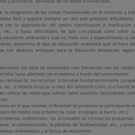
al y actitudinal, derivadas de los temas transversales.
, la integración de las Líneas Transversales en el currículo, y m
tarea fácil y supone siempre un reto que presenta dificultades d
os con la organización del centro, coordinación e implicación 
s, etc., y hasta dificultades de tipo conceptual como saber ju
a educación ambiental y cuál no. Todo esto, y especialmente la c
ente, determina el tipo de educación ambiental que se hace en
os con diversos enfoques para la Educación Ambiental, según
aturaleza: los tipos de actividades más frecuentes son las salidas, 
rrollar lazos afectivos con el entorno a través del conocimiento;
uso racional de los recursos: promueve fundamentalmente campa
a, etc., e intenta inculcar la idea del ambiente como una fuente l
en utilizar de modo que cubran tanto nuestras necesidades com
ras;
edio en el que vivimos: la finalidad es promover la participación e
jora del medio más próximo (la clase, el colegio, el barrio, etc.);
 problemas ambientales: las actividades se centran en problemas 
anos, la contaminación, la pérdida de biodiversidad, etc., y pret
blemas ambientales y la forma de resolverlos;