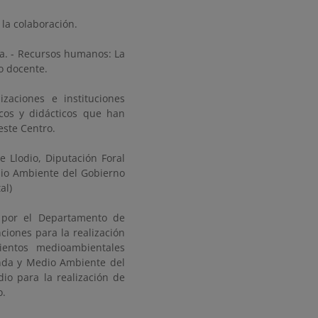
 la colaboración.
ia. - Recursos humanos: La
no docente.
zaciones e instituciones
cos y didácticos que han
este Centro.
 Llodio, Diputación Foral
dio Ambiente del Gobierno
al)
 por el Departamento de
iones para la realización
entos medioambientales
enda y Medio Ambiente del
io para la realización de
o.