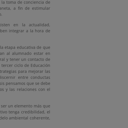
r la toma de conciencia de
aneta, a fin de estimular
o.
isten en la actualidad,
en integrar a la hora de
 la etapa educativa de que
itan al alumnado estar en
ral y tener un contacto de
 tercer ciclo de Educación
rategias para mejorar las
scernir entre conductas
asis pensamos que se debe
os y las relaciones con el
be ser un elemento más que
ivo tenga credibilidad, el
delo ambiental coherente,