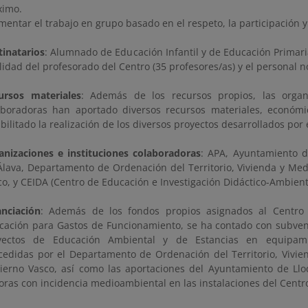
ximo.
mentar el trabajo en grupo basado en el respeto, la participación y
tinatarios
: Alumnado de Educación Infantil y de Educación Primar
lidad del profesorado del Centro (35 profesores/as) y el personal 
ursos materiales
: Además de los recursos propios, las organi
aboradoras han aportado diversos recursos materiales, económi
bilitado la realización de los diversos proyectos desarrollados por 
anizaciones e instituciones colaboradoras
: APA, Ayuntamiento de
Álava, Departamento de Ordenación del Territorio, Vivienda y Me
co, y CEIDA (Centro de Educación e Investigación Didáctico-Ambient
anciación
: Además de los fondos propios asignados al Centro
cación para Gastos de Funcionamiento, se ha contado con subvenc
yectos de Educación Ambiental y de Estancias en equipami
cedidas por el Departamento de Ordenación del Territorio, Vivi
ierno Vasco, así como las aportaciones del Ayuntamiento de Llod
oras con incidencia medioambiental en las instalaciones del Centr