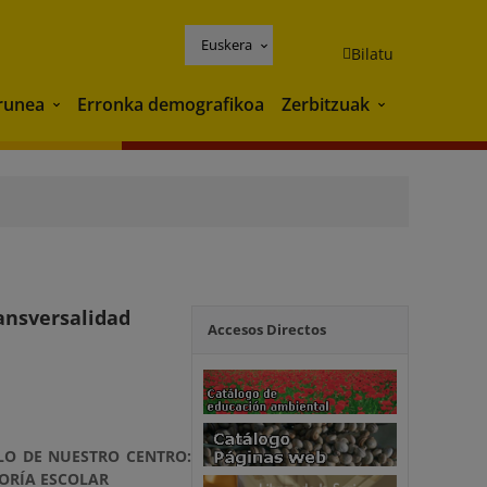
Euskera
Bilatu
runea
Erronka demografikoa
Zerbitzuak
Ingurunea
Zerbitzuak
ransversalidad
Accesos Directos
LO DE NUESTRO CENTRO:
ORÍA ESCOLAR