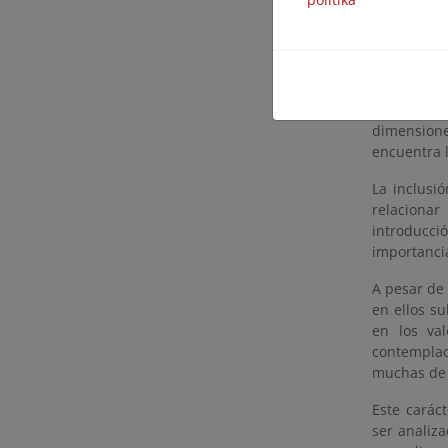
han conseg
4. ASPECT
Uno de los
dimensione
encuentra l
La inclusi
relacionar
introducci
importancia
A pesar de
en ellos s
en los va
contemplad
muchas de e
Este carác
ser analiz