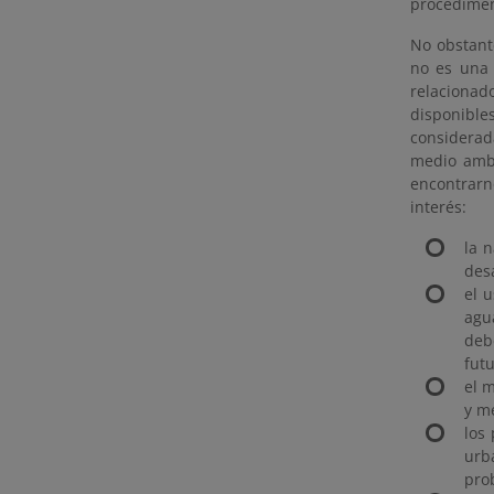
procediment
No obstante
no es una 
relacionad
disponible
considerad
medio ambi
encontrarn
interés:
la n
desa
el 
agu
deb
futu
el m
y me
los
urb
pro