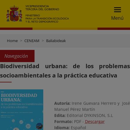
Menú
Home
CENEAM
Baliabideak
Navegación
Biodiversidad urbana: de los problemas
socioambientales a la práctica educativa
Autoría:
Irene Guevara Herrero y José
Manuel Pérez Martín
Edita:
Editorial DYKINSON, S.L
Formato:
PDF -
Descargar
Idioma:
Español