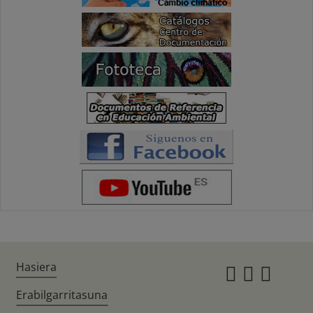
Hasiera
Instagr
Twitte
Fac
Erabilgarritasuna