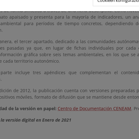
Cookieen konfigurazi
ura la información ambiental, apoyado mediante indicadores a
 de forma sintética a través de una ficha descriptiva. Como noved
ato apaisado y presenta para la mayoría de indicadores, un aná
 ambiental para períodos de tiempo concretos, dependiendo de
n.
anera, el tercer apartado, dedicado a las comunidades autónomas,
nes pasadas ya que, en lugar de fichas individuales por cad
nformación gráfica sobre seis temas ambientales, en los que se a
e cada territorio autonómico.
 parte incluye tres apéndices que complementan el contenido
.
dición de 2012, la publicación cuenta con versiones preparadas p
ositivos móviles, formato de difusión que se mantiene desde enton
dad de la versión en papel:
Centro de Documentación CENEAM
. P
la versión digital en Enero de 2021