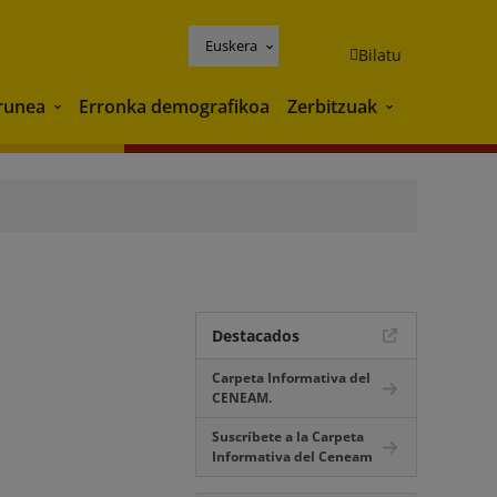
Euskera
Bilatu
runea
Erronka demografikoa
Zerbitzuak
Ingurunea
Zerbitzuak
Destacados
Carpeta Informativa del
CENEAM.
Suscríbete a la Carpeta
Informativa del Ceneam