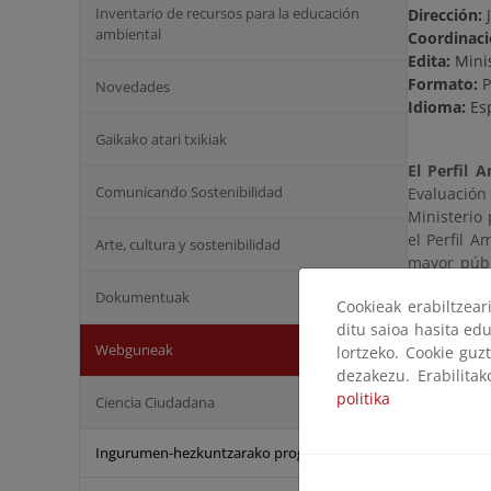
Inventario de recursos para la educación
Dirección:
ambiental
Coordinac
Edita:
Minis
Formato:
P
Novedades
Idioma:
Es
Gaikako atari txikiak
El Perfil 
Comunicando Sostenibilidad
Evaluación
Ministerio 
el Perfil 
Arte, cultura y sostenibilidad
mayor públ
Unión Euro
Dokumentuak
Cookieak erabiltzea
La estruct
ditu saioa hasita edu
manteniend
Webguneak
lortzeko. Cookie guz
Informació
dezakezu. Erabilita
y reducidos
politika
Ciencia Ciudadana
Se compone
Ingurumen-hezkuntzarako programak
situación 
cuatro áre