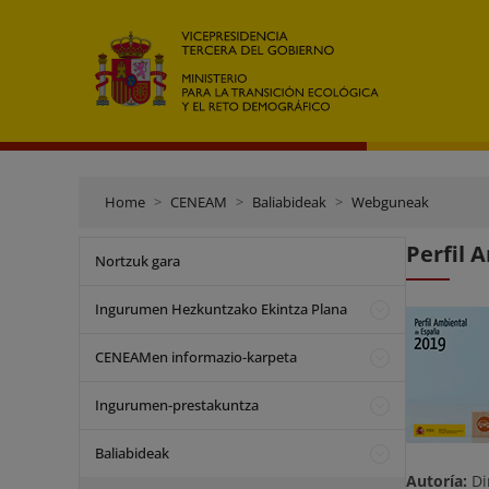
Home
CENEAM
Baliabideak
Webguneak
Perfil 
Nortzuk gara
Ingurumen Hezkuntzako Ekintza Plana
CENEAMen informazio-karpeta
Ingurumen-prestakuntza
Baliabideak
Autoría:
Di