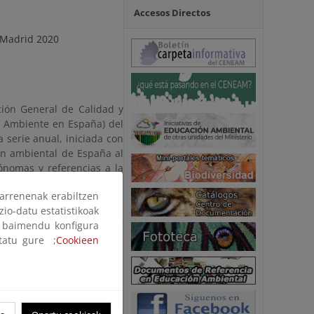
Accesos Directos
, Madrid 2020
ión General de Calidad y
o Ambiente en España) del
a serie anual, iniciada con
ión ambiental de España al
nomas y referencias a la
arrenenak erabiltzen
lución y mejora continua,
zio-datu estatistikoak
d EIONET (Red Europea de
ak baimendu konfigura
mbientales más sintéticos
ltatu gure ;
Cookieen
sta ocasión dedicado a la
ado organizado en torno a
s y sectoriales en los que