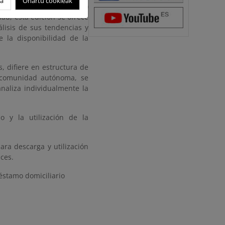
oa
Onartu cookieak
mbientales (71 en total)
ad, esta edición se ofrece
lisis de sus tendencias y
 la disponibilidad de la
 difiere en estructura de
a comunidad autónoma, se
naliza individualmente la
 y la utilización de la
ara descarga y utilización
ces.
réstamo domiciliario