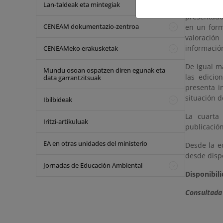
Lan-taldeak eta mintegiak
se estruct
presentados
CENEAM dokumentazio-zentroa
en un form
valoración
informació
CENEAMeko erakusketak
De igual m
Mundu osoan ospatzen diren egunak eta
las edicio
data garrantzitsuak
presenta i
situación d
Ibilbideak
La cuarta
Iritzi-artikuluak
publicación
EA en otras unidades del ministerio
Desde la e
desde disp
Jornadas de Educación Ambiental
Disponibili
Consultada 