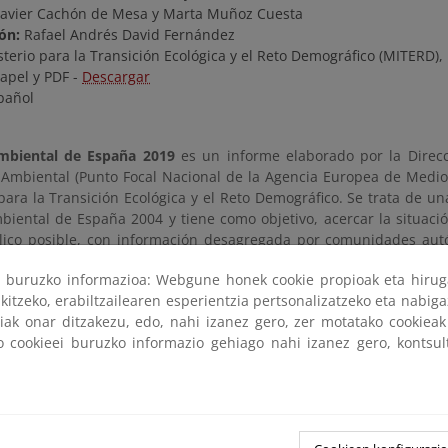
Javier Cachón de Mesa y Marta Muñoz Cuesta
ión:
Rafael Andrés David Fernández
terio para la Transición Ecológica y el Reto Demográfico (MITERD)
apel y PDF -
Descargar
pañol
Ambiental de España 2019
es un informe elaborado por la Direcc
 Ambiental (Punto Focal Nacional de la Agencia Europea de Medi
para la Transición Ecológica y el Reto Demográfico. Se trata de un
Ambiental de España 2004 y tiene como objetivo, acercar la situac
ico posible, con información desagregada por comunidades autó
pea.
ri buruzko informazioa: Webgune honek cookie propioak eta hirug
ura y el contenido de esta edición responde a un proceso de evo
kitzeko, erabiltzailearen esperientzia pertsonalizatzeko eta nabiga
o las directrices derivadas de las últimas reuniones de la Re
tiak onar ditzakezu, edo, nahi izanez gero, zer motatako cookie
n y Observación del Medio Ambiente), avanzando hacia informes a
ko cookieei buruzko informazio gehiago nahi izanez gero, kontsu
.
 de un primer apartado con un análisis temático específico, en e
y relación entre el medio ambiente y la salud. Un segundo apart
as de conocimiento en las que se agrupan los 14 temas ambientale