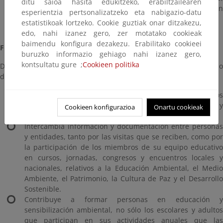
ditu saioa hasita edukitzeko, erabiltzailearen
dentro de un continuo proceso de construcción de un
esperientzia pertsonalizatzeko eta nabigazio-datu
municipio sostenible.
estatistikoak lortzeko. Cookie guztiak onar ditzakezu,
edo, nahi izanez gero, zer motatako cookieak
baimendu konfigura dezakezu. Erabilitako cookieei
Funciones:
buruzko informazio gehiago nahi izanez gero,
kontsultatu gure ;
Cookieen politika
Durante estos 30 años, incorporando algunas nuevas en el curso
del tiempo, la EMA desempeña las siguientes funciones:
Genera información ambiental, facilitando a los
interesados recursos de gestión sostenible y
Cookieen konfigurazioa
Onartu cookieak
documentación bibliográfica ambiental.
Intercambia información y documentación entre personas
y entidades, tanto por las visitas que se reciben, como por
la participación de los miembros de su equipo educativo
en cursos, jornadas, congresos y encuentros locales y
nacionales, relativos a la Educación Ambiental, el Medio
Ambiente, el Patrimonio, la Cultura de Paz y el Desarrollo
Sostenible.
Contribuye a formar personas en educación y
sensibilización ambiental, no sólo los escolares y adultos
que participan en sus actividades anuales que las