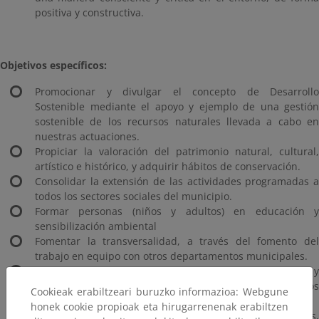
positiva y constructiva.
Objetivos específicos:
Promocionar y divulgar el concepto de Desarrollo
Sostenible mediante el apoyo y ejemplo de una gestión
sostenible de los recursos naturales llevada a cabo en
nuestras actuaciones.
Propiciar la valoración del patrimonio natural, cultural,
artístico e histórico, y adquirir hábitos de conservación.
Consolidar la extensión de las actividades programadas a
todos los sectores sociales del municipio.
Formar personas (niños y adultos) en educación y
sensibilización ambiental
Fomentar la transversalidad, a través del fomento del
trabajo en equipo con otros departamentos municipales.
Promover el intercambio de información, documentación y
experiencias entre personas y entidades de distintos
Cookieak erabiltzeari buruzko informazioa: Webgune
lugares.
honek cookie propioak eta hirugarrenenak erabiltzen
Enmarcar los proyectos y las actuaciones emprendidas,