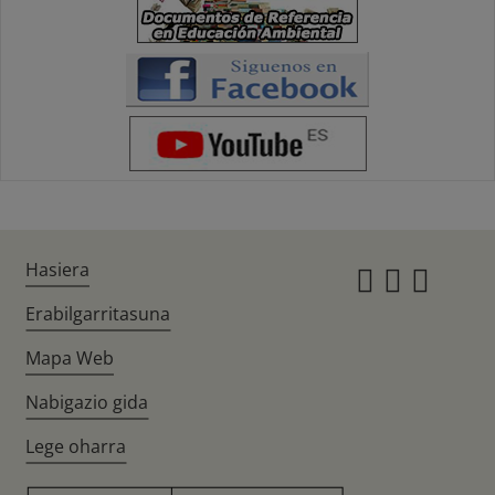
Hasiera
Instagr
Twitte
Fac
Erabilgarritasuna
Mapa Web
Nabigazio gida
Lege oharra