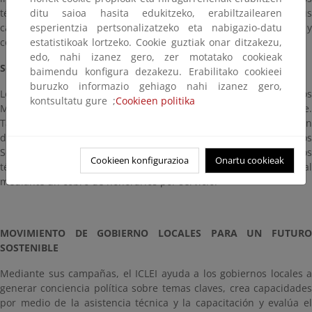
técnicos de los funcionarios del gobierno local relativa a sus
ditu saioa hasita edukitzeko, erabiltzailearen
capacidades como personas encargadas de elaborar políticas y
esperientzia pertsonalizatzeko eta nabigazio-datu
como administradores para la sostenibilidad ambiental.
estatistikoak lortzeko. Cookie guztiak onar ditzakezu,
edo, nahi izanez gero, zer motatako cookieak
Servicios Técnicos y Consultoría
baimendu konfigura dezakezu. Erabilitako cookieei
buruzko informazio gehiago nahi izanez gero,
Los expertos del ICLEI entregan consejo estratégico a los
kontsultatu gure ;
Cookieen politika
Miembros en el diseño de políticas de desarrollo sostenible.
También proporcionan ayuda técnica en el uso e implementación
de diversas estrategias de gestión ambiental. Desde 1996, los
Servicios de Energía del ICLEI han proporcionado servicios
Cookieen konfigurazioa
Onartu cookieak
técnicos de planificación de energía a la comunidad municipal
mediante un cobro de honorarios por servicio.
MOVIMIENTO DE GOBIERNO LOCALES PARA UN FUTURO
SOSTENIBLE
Mediante sus campañas, el ICLEI ayuda a los gobiernos locales a
generar conciencia política sobre temas claves, crea capacidades
por medio de la asistencia técnica y la capacitación y evalúa el