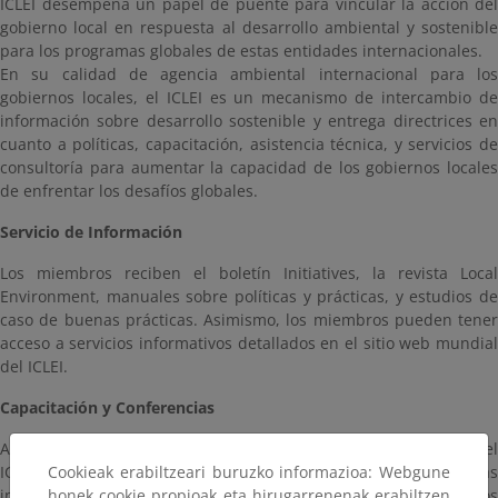
ICLEI desempeña un papel de puente para vincular la acción del
gobierno local en respuesta al desarrollo ambiental y sostenible
para los programas globales de estas entidades internacionales.
En su calidad de agencia ambiental internacional para los
gobiernos locales, el ICLEI es un mecanismo de intercambio de
información sobre desarrollo sostenible y entrega directrices en
cuanto a políticas, capacitación, asistencia técnica, y servicios de
consultoría para aumentar la capacidad de los gobiernos locales
de enfrentar los desafíos globales.
Servicio de Información
Los miembros reciben el boletín Initiatives, la revista Local
Environment, manuales sobre políticas y prácticas, y estudios de
caso de buenas prácticas. Asimismo, los miembros pueden tener
acceso a servicios informativos detallados en el sitio web mundial
del ICLEI.
Capacitación y Conferencias
A través de sus campañas y del International Training Centre, el
ICLEI organiza oportunidades de capacitación y conferencias
Cookieak erabiltzeari buruzko informazioa: Webgune
internacionales para ayudar a crear la base de conocimientos
honek cookie propioak eta hirugarrenenak erabiltzen