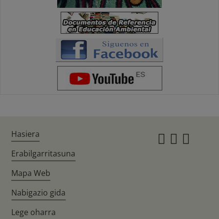
Hasiera
Instagr
Twitte
Fac
Erabilgarritasuna
Mapa Web
Nabigazio gida
Lege oharra