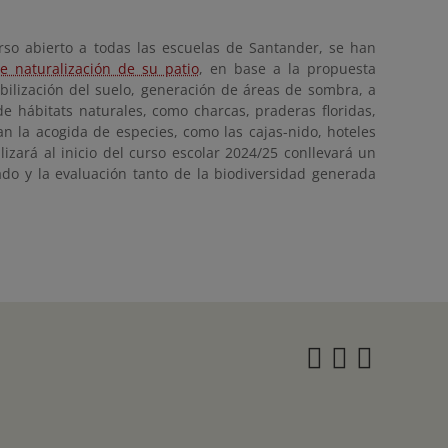
rso abierto a todas las escuelas de Santander, se han
e naturalización de su patio
, en base a la propuesta
ilización del suelo, generación de áreas de sombra, a
de hábitats naturales, como charcas, praderas floridas,
an la acogida de especies, como las cajas-nido, hoteles
izará al inicio del curso escolar 2024/25 conllevará un
do y la evaluación tanto de la biodiversidad generada
Instagra
Twitter
Face