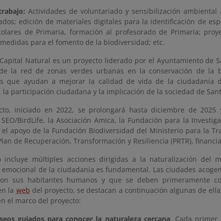
trabajo:
Actividades de voluntariado y sensibilización ambiental 
ados; edición de materiales digitales para la identificación de e
colares de Primaria, formación al profesorado de Primaria; proy
medidas para el fomento de la biodiversidad; etc.
Capital Natural es un proyecto liderado por el Ayuntamiento de Sa
de la red de zonas verdes urbanas en la conservación de la bio
s que ayudan a mejorar la calidad de vida de la ciudadanía de
, la participación ciudadana y la implicación de la sociedad de San
cto, iniciado en 2022, se prolongará hasta diciembre de 2025 
 SEO/BirdLife, la Asociación Amica, la Fundación para la Investig
 el apoyo de la Fundación Biodiversidad del Ministerio para la Tr
Plan de Recuperación, Transformación y Resiliencia (PRTR), financ
o incluye múltiples acciones dirigidas a la naturalización del 
n emocional de la ciudadanía es fundamental. Las ciudades acogen
con sus habitantes humanos y que se deben primeramente con
en la
web
del proyecto, se destacan a continuación algunas de ella
n el marco del proyecto:
seos guiados para conocer la naturaleza cercana
. Cada primer