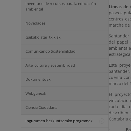
Inventario de recursos para la educación
Líneas de 
ambiental
paseos gui
centros es
Novedades
marcha de 
Santander 
Gaikako atari txikiak
del papel 
ambientale
Comunicando Sostenibilidad
estratégica
Este proye
Arte, cultura y sostenibilidad
Santander,
cuenta con
Dokumentuak
marco del 
Webguneak
El proyect
vinculació
cada día 
Ciencia Ciudadana
describen 
Cantabria e
Ingurumen-hezkuntzarako programak
·
Pa