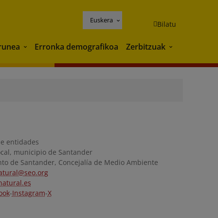
Euskera
Bilatu
runea
Erronka demografikoa
Zerbitzuak
Ingurunea
Zerbitzuak
de entidades
ocal, municipio de Santander
to de Santander, Concejalía de Medio Ambiente
atural@seo.org
atural.es
ook
-
Instagram
-
X