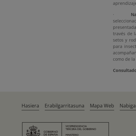
aprendizaj
·
Nat
selecciona
presentada
través de 
setos y rod
para insect
acompañami
como de la 
Consultado
Hasiera
Erabilgarritasuna
Mapa Web
Nabiga