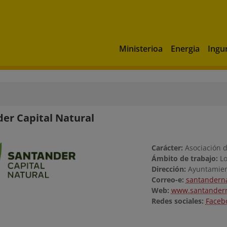
Ministerioa
Energia
Ingu
er Capital Natural
Carácter:
Asociación 
Ámbito de trabajo:
L
Dirección:
Ayuntamien
Correo-e:
santandern
Web:
www.santandern
Redes sociales:
Faceb