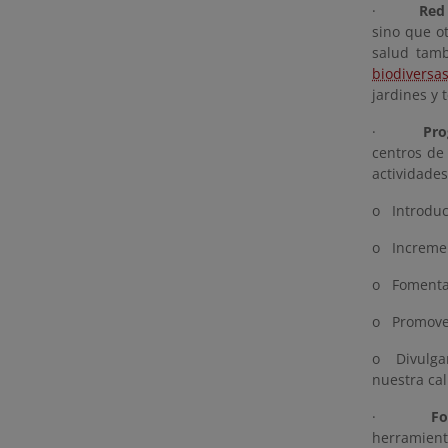
·
Red 
sino que o
salud tam
biodiversa
jardines y 
·
Pro
centros de 
actividades
o Introduci
o Increment
o Fomentar
o Promover
o Divulgar
nuestra cal
·
Fo
herramient