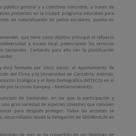
a público general y a colectivos concretos, a través de
species presentes en la ciudad; programa educativo para
ectos de naturalización de patios escolares, puesta en
ntander, que tiene como objetivo principal el refuerzo
diversidad a escala local, potenciando los servicios
 Santander. Contando para ello con la planificación
tander.
y está formado por cinco socios: el Ayuntamiento de
ación del Clima y la Universidad de Cantabria. Además,
ansición Ecológica y el Reto Demográfico (MITECO) en el
iado por la Unión Europea – NextGenerationEU.
municipio de Santander, en las que la participación y
 una gran variedad de especies silvestres que conviven
ocer para después proteger. Todas las acciones se
s, desarrolladas desde la Delegación de SEO/BirdLife en
 domingo de mes se ha convertido en un “domingo de