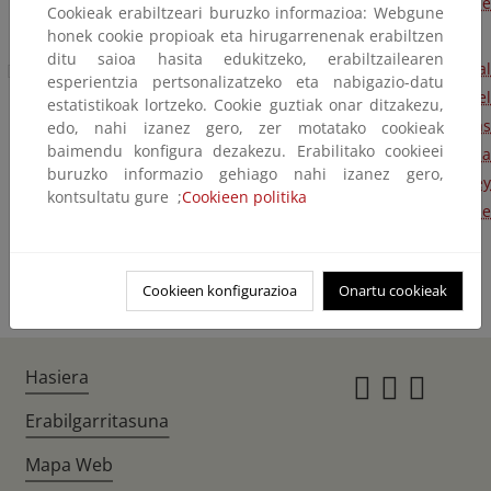
biocarburantes y otros combustibles renovables con fines de
Cookieak erabiltzeari buruzko informazioa: Webgune
transporte.
honek cookie propioak eta hirugarrenenak erabiltzen
ditu saioa hasita edukitzeko, erabiltzailearen
Resolución de 11 de marzo de 2008, de la Comisión Nacional
esperientzia pertsonalizatzeko eta nabigazio-datu
de Energía, por la que se establece la aplicación del
estatistikoak lortzeko. Cookie guztiak onar ditzakezu,
procedimiento para la gestión de la liquidación y las
edo, nahi izanez gero, zer motatako cookieak
baimendu konfigura dezakezu. Erabilitako cookieei
condiciones para el pago de la tasa establecida en la
buruzko informazio gehiago nahi izanez gero,
disposición adicional duodécima 2, primera, de la Ley
kontsultatu gure ;
Cookieen politika
34/1998, de 7 de octubre, en relación con el sector de
hidrocarburos líquidos.
Cookieen konfigurazioa
Onartu cookieak
Hasiera
Instagr
Twitte
Fac
Erabilgarritasuna
Mapa Web