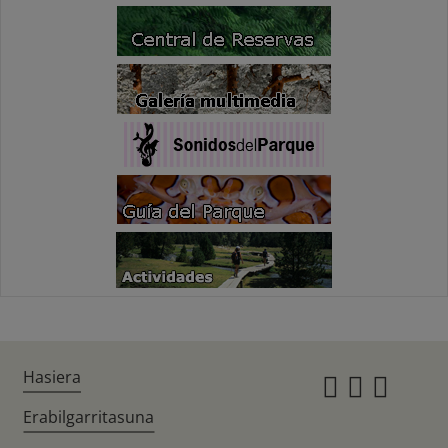
Hasiera
Instagr
Twitte
Fac
Erabilgarritasuna