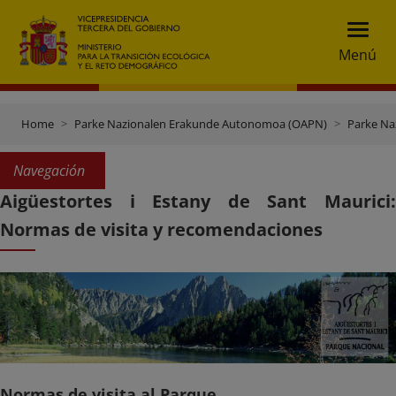
Menú
Home
Parke Nazionalen Erakunde Autonomoa (OAPN)
Parke Na
Navegación
Aigüestortes i Estany de Sant Maurici:
Normas de visita y recomendaciones
Normas de visita al Parque