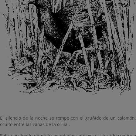
El silencio de la noche se rompe con el gruñido de un calamón,
oculto entre las cañas de la orilla .
Sobre un fondo de grillos y anfibios se eleva el chirrido continuo