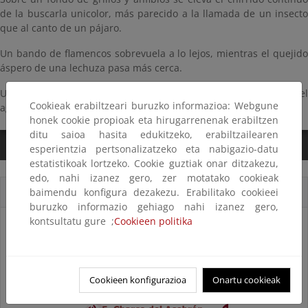
de la buscarla unicolor, más parecido a la llamada de un insecto
que al canto de un pájaro.
Un bando de flamencos sobrevuela a lo lejos, mientras el quejido
áspero de una lechuza pasa más cerca.
Un coro de ranitas meridionales y ranas comunes sube desde el
Cookieak erabiltzeari buruzko informazioa: Webgune
agua.
honek cookie propioak eta hirugarrenenak erabiltzen
ditu saioa hasita edukitzeko, erabiltzailearen
0:00
/
3:00
esperientzia pertsonalizatzeko eta nabigazio-datu
estatistikoak lortzeko. Cookie guztiak onar ditzakezu,
edo, nahi izanez gero, zer motatako cookieak
baimendu konfigura dezakezu. Erabilitako cookieei
Cortes sonoros
buruzko informazio gehiago nahi izanez gero,
kontsultatu gure ;
Cookieen politika
Cookieen konfigurazioa
Onartu cookieak