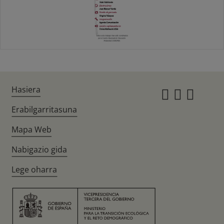
Hasiera
Instagr
Twitte
Fac
Erabilgarritasuna
Mapa Web
Nabigazio gida
Lege oharra