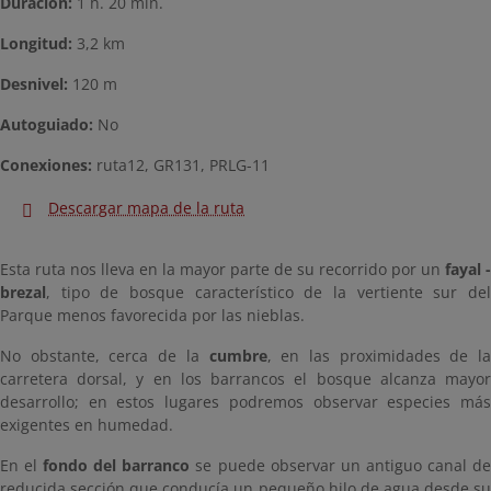
Duración:
1 h. 20 min.
Longitud:
3,2 km
Desnivel:
120 m
Autoguiado:
No
Conexiones:
ruta12, GR131, PRLG-11
Descargar mapa de la ruta
Esta ruta nos lleva en la mayor parte de su recorrido por un
fayal -
brezal
, tipo de bosque característico de la vertiente sur del
Parque menos favorecida por las nieblas.
No obstante, cerca de la
cumbre
, en las proximidades de la
carretera dorsal, y en los barrancos el bosque alcanza mayor
desarrollo; en estos lugares podremos observar especies más
exigentes en humedad.
En el
fondo del barranco
se puede observar un antiguo canal d
reducida sección que conducía un pequeño hilo de agua desde su