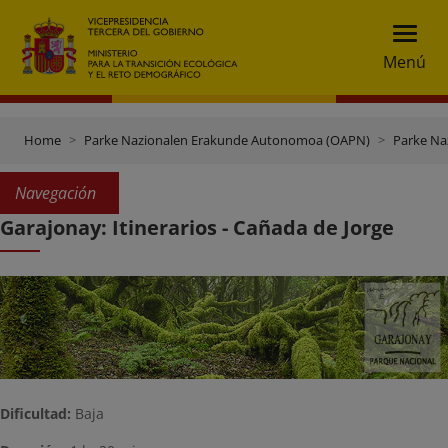
Menú
Home
Parke Nazionalen Erakunde Autonomoa (OAPN)
Parke Na
Navegación
Garajonay: Itinerarios - Cañada de Jorge
Dificultad:
Baja