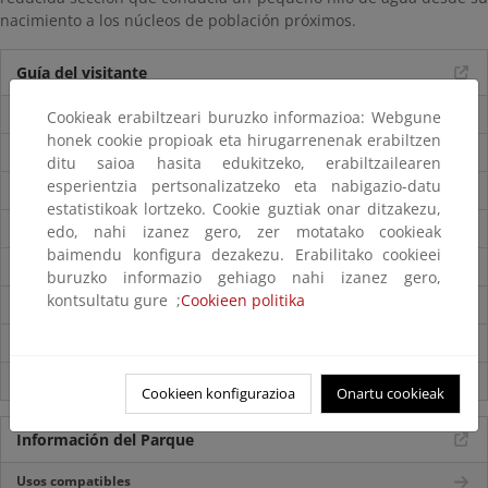
nacimiento a los núcleos de población próximos.
Guía del visitante
Guía del Parque
Cookieak erabiltzeari buruzko informazioa: Webgune
honek cookie propioak eta hirugarrenenak erabiltzen
Folleto del parque
ditu saioa hasita edukitzeko, erabiltzailearen
esperientzia pertsonalizatzeko eta nabigazio-datu
Accesos
estatistikoak lortzeko. Cookie guztiak onar ditzakezu,
Mapa del Parque
edo, nahi izanez gero, zer motatako cookieak
baimendu konfigura dezakezu. Erabilitako cookieei
Centros de visitantes
buruzko informazio gehiago nahi izanez gero,
kontsultatu gure ;
Cookieen politika
Itinerarios
Normas de visita
Servicios externos
Cookieen konfigurazioa
Onartu cookieak
Información del Parque
Usos compatibles