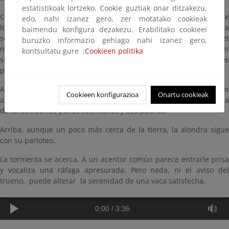
estatistikoak lortzeko. Cookie guztiak onar ditzakezu,
Con más calma se lo toma un escribano hortelano, un pájaro de
edo, nahi izanez gero, zer motatako cookieak
los pastizales de altura que reclama con un silbido quedo y lanza
baimendu konfigura dezakezu. Erabilitako cookieei
su sencilla frase de canto. Más discreto, otro escribano, el
buruzko informazio gehiago nahi izanez gero,
montesino, se esconde dentro de un arbusto y sólo deja oír un
kontsultatu gure ;
Cookieen politika
sutil reclamo agudo, casi un susurro. Sobre el amarillo de los
piornos destaca la voz, y el color, de un pechiazul.
Aparece una voz más melódica. Silba una totovía, desde un
Cookieen konfigurazioa
Onartu cookieak
arbusto. Y matraquean a la vez todos los miembros de una familia
de tarabillas: los pollos volantones y sus padres.
Arriba, aunque un poco más cerca de la tierra, la alondra sigue
con su parloteo.
La tormenta se acerca. A un acentor común parece entrarle prisa
y vocaliza una ráfaga apresurada. Pero nada, ni el aviso del
trueno, puede alterar la serenidad de una vaca satisfecha.
0:00
/
3:36