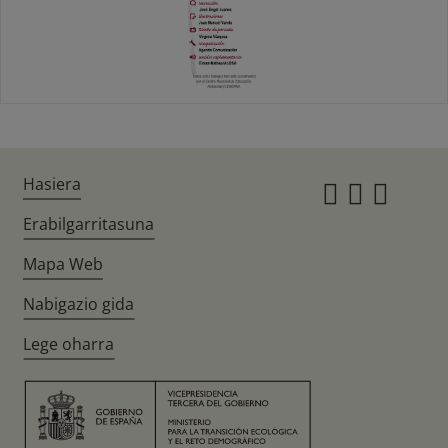
Hasiera
Instagr
Twitte
Fac
Erabilgarritasuna
Mapa Web
Nabigazio gida
Lege oharra