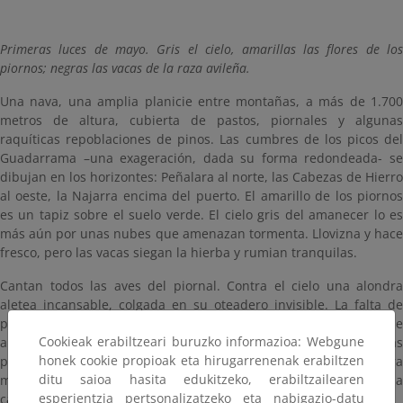
Primeras luces de mayo. Gris el cielo, amarillas las flores de los
piornos; negras las vacas de la raza avileña.
Una nava, una amplia planicie entre montañas, a más de 1.700
metros de altura, cubierta de pastos, piornales y algunas
raquíticas repoblaciones de pinos. Las cumbres de los picos del
Guadarrama –una exageración, dada su forma redondeada- se
dibujan en los horizontes: Peñalara al norte, las Cabezas de Hierro
al oeste, la Najarra encima del puerto. El amarillo de los piornos
es un tapiz sobre el suelo verde. El cielo gris del amanecer lo es
más aún por unas nubes que amenazan tormenta. Llovizna y hace
fresco, pero las vacas siegan la hierba y rumian tranquilas.
Cantan todos las aves del piornal. Contra el cielo una alondra
aletea incansable, colgada en su oteadero invisible. La falta de
posaderos obliga a estos pájaros a elevarse en el aire para desde
Cookieak erabiltzeari buruzko informazioa: Webgune
allí delimitar sus territorios. La alondra canta, silba largas
honek cookie propioak eta hirugarrenenak erabiltzen
parrafadas sin pausa, al tiempo que aletea con fuerza para
ditu saioa hasita edukitzeko, erabiltzailearen
mantenerse en vuelo. Parece fácil, pero es como hablar a la
esperientzia pertsonalizatzeko eta nabigazio-datu
carrera y sin parar para tomar aire.