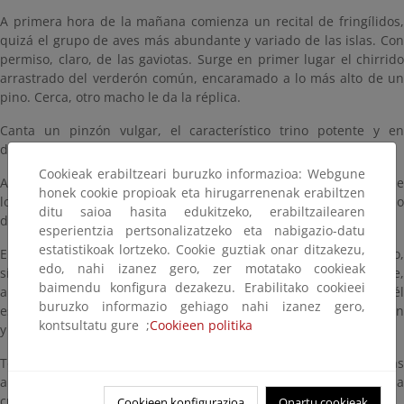
A primera hora de la mañana comienza un recital de fringílidos,
quizá el grupo de aves más abundante y variado de las islas. Con
permiso, claro, de las gaviotas. Surge en primer lugar el chirrido
arrastrado del verderón común, encaramado a lo más alto de un
pino. Cerca, otro macho le da la réplica.
Canta un pinzón vulgar, el característico trino potente y en
descenso.
Cookieak erabiltzeari buruzko informazioa: Webgune
Al tiempo, desde el fondo llega el parloteo incesante, metálico, de
honek cookie propioak eta hirugarrenenak erabiltzen
los verdecillos, similar a la sacudida de un manojo de llaves. Uno
ditu saioa hasita edukitzeko, erabiltzailearen
de ellos pasa a primer término.
esperientzia pertsonalizatzeko eta nabigazio-datu
estatistikoak lortzeko. Cookie guztiak onar ditzakezu,
Entre tanto trino no cuesta mucho apreciar el silbido agudo,
edo, nahi izanez gero, zer motatako cookieak
sibilante, de los reyezuelos listados, unos pájaros diminutos que,
baimendu konfigura dezakezu. Erabilitako cookieei
a pesar de todo, dejan oír su voz a gran distancia. Junto a él
buruzko informazio gehiago nahi izanez gero,
escuchamos la secuencia rítmica y repetitiva del carbonero común
kontsultatu gure ;
Cookieen politika
y la del garrapinos.
Todo lo anterior tenía lugar en las copas de los árboles. Más
abajo, a cubierto en la maraña del suelo, canta y reclama una
curruca capirotada.
Cookieen konfigurazioa
Onartu cookieak