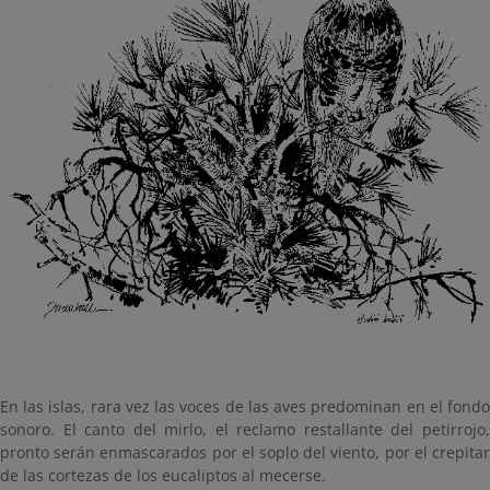
En las islas, rara vez las voces de las aves predominan en el fondo
sonoro. El canto del mirlo, el reclamo restallante del petirrojo,
pronto serán enmascarados por el soplo del viento, por el crepitar
de las cortezas de los eucaliptos al mecerse.