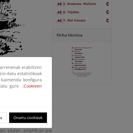
Ficha técnica
arrenenak erabiltzen
zio-datu estatistikoak
ak baimendu konfigura
ltatu gure ;
Cookieen
. Al abrigo del muelle de
ntra las rocas del espigón,
o de máxima tensión y las
oa
Onartu cookieak
ndaval con ráfagas de cien
an, ululan, amplifican por