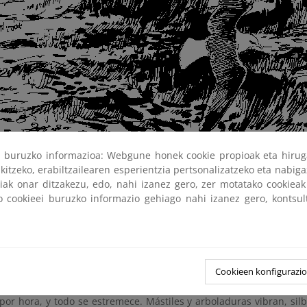
ri buruzko informazioa: Webgune honek cookie propioak eta hirug
kitzeko, erabiltzailearen esperientzia pertsonalizatzeko eta nabiga
tiak onar ditzakezu, edo, nahi izanez gero, zer motatako cookie
ko cookieei buruzko informazio gehiago nahi izanez gero, kontsu
todo es movimiento. La quietud no existe. Tampoco el silencio
en la costa meridional de la isla del Faro, el agua se estrella co
n las embarcaciones. Crujen las cuerdas de amarre en el moment
petean contra los mástiles.
Cookieen konfigurazi
 a veces, el movimiento es imponente. La brisa se convierte en ve
por hora, y todo se estremece. Mástiles y arboladuras vibran, silb