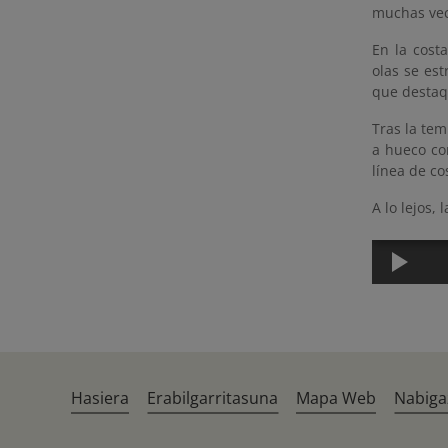
muchas vece
En la costa
olas se est
que destaqu
Tras la te
a hueco co
línea de co
A lo lejos,
Hasiera
Erabilgarritasuna
Mapa Web
Nabiga