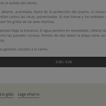
s el aullido del viento.
 abierta, acantilada, fuera de la protección del puerto, la situa
rellan contra las rocas, pulverizadas. El mar hierve y los embate
en los gritos de las aves marinas.
mpestad llega la bonanza. El agua penetra en oquedades, rellena l
ntra las paredes rocosas, frentes de olas baten la playa como un
sta.
 las gaviotas saludan a la calma.
0:00
/
3:26
zio gida
Lege oharra