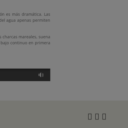
ción es más dramática. Las
s del agua apenas permiten
as charcas mareales, suena
 bajo continuo en primera
Instagra
Twitter
Face