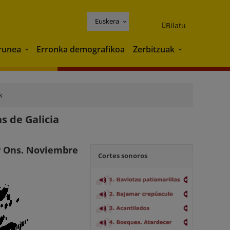
Euskera
Bilatu
runea
Erronka demografikoa
Zerbitzuak
Ingurunea
Zerbitzuak
k
s de Galicia
 y Ons. Noviembre
Cortes sonoros