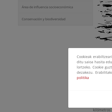
Área de influencia socioeconómica
Conservación y biodiversidad
Cookieak erabiltzea
ditu saioa hasita edu
lortzeko. Cookie guz
dezakezu. Erabilita
politika
En el mar 
Carracido, 
chapalea e
jarcias gol
En el mar,
kilómetros 