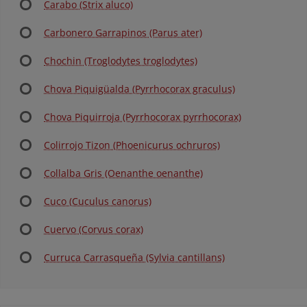
Carabo (Strix aluco)
Carbonero Garrapinos (Parus ater)
Chochin (Troglodytes troglodytes)
Chova Piquigüalda (Pyrrhocorax graculus)
Chova Piquirroja (Pyrrhocorax pyrrhocorax)
Colirrojo Tizon (Phoenicurus ochruros)
Collalba Gris (Oenanthe oenanthe)
Cuco (Cuculus canorus)
Cuervo (Corvus corax)
Curruca Carrasqueña (Sylvia cantillans)