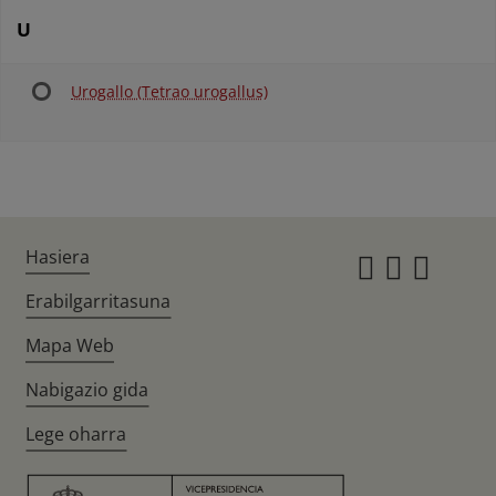
U
Urogallo (Tetrao urogallus)
Hasiera
Instagr
Twitte
Fac
Erabilgarritasuna
Mapa Web
Nabigazio gida
Lege oharra