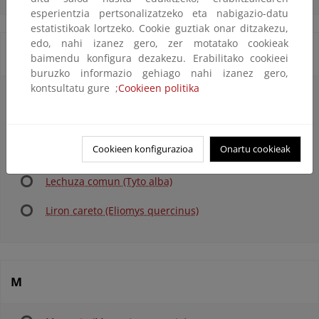
esperientzia pertsonalizatzeko eta nabigazio-datu
estatistikoak lortzeko. Cookie guztiak onar ditzakezu,
edo, nahi izanez gero, zer motatako cookieak
L
baimendu konfigura dezakezu. Erabilitako cookieei
buruzko informazio gehiago nahi izanez gero,
kontsultatu gure ;
Cookieen politika
Lavandera Blanca (Motacilla alba)
Lavandera Boyera (Motacilla flava flava)
Cookieen konfigurazioa
Onartu cookieak
Lavandera cascadeña (Motacilla cinerea)
Lechuza comun (Tyto alba)
Liron careto (Eliomys quercinus)
M