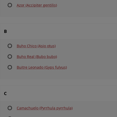
Azor (Accipiter gentilis)
B
Buho Chico (Asio otus)
Buho Real (Bubo bubo)
Buitre Leonado (Gyps fulvus)
C
Camachuelo (Pyrrhula pyrrhula)