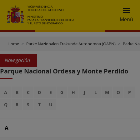
Menú
Home
Parke Nazionalen Erakunde Autonomoa (OAPN)
Parke Na
Navegación
Parque Nacional Ordesa y Monte Perdido
A
B
C
D
E
G
H
J
L
M
O
P
Q
R
S
T
U
A