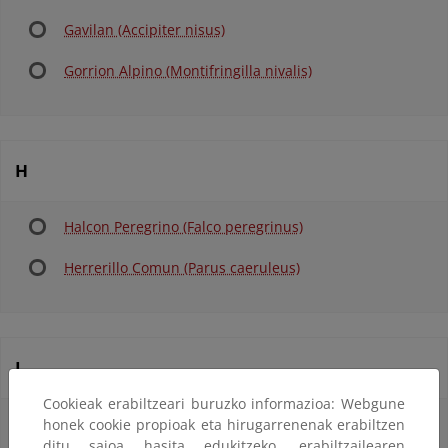
Gavilan (Accipiter nisus)
Gorrion Alpino (Montifringilla nivalis)
H
Halcon Peregrino (Falco peregrinus)
Herrerillo Comun (Parus caeruleus)
J
Cookieak erabiltzeari buruzko informazioa: Webgune
Jabali (Sus scrofa)
honek cookie propioak eta hirugarrenenak erabiltzen
ditu saioa hasita edukitzeko, erabiltzailearen