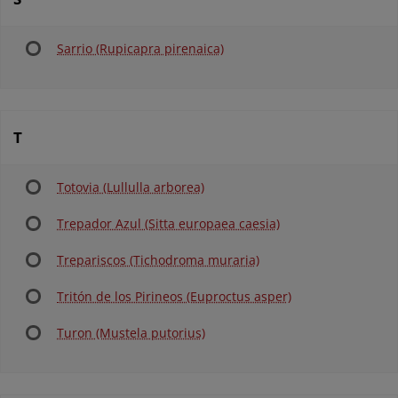
Sarrio (Rupicapra pirenaica)
T
Totovia (Lullulla arborea)
Trepador Azul (Sitta europaea caesia)
Trepariscos (Tichodroma muraria)
Tritón de los Pirineos (Euproctus asper)
Turon (Mustela putorius)