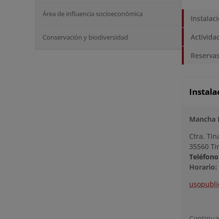
Área de influencia socioeconómica
Instalac
Activida
Conservación y biodiversidad
Reservas
Instala
Mancha 
Ctra. Tin
35560 Tin
Teléfono
Horario:
usopubli
Continua