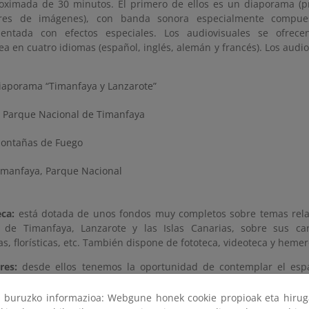
roximada de 30 minutos. El primero de ellos es un diaporama (p
ores de imágenes), con banda sonora especialmente compue
entada con efectos especiales. Los audiovisuales se ofrece
ea en cuatro idiomas (español, inglés, alemán y francés). Los audi
iaporama “Timanfaya y Lanzarote”
l Parque Nacional de Timanfaya
ontañas de Fuego
imanfaya, Parque Nacional
eca:
está dotada de unos fondos muy completos sobre temas rela
 de Timanfaya, Lanzarote y las Islas Canarias, sobre sus cara
as, florísticas, etc. También dispone de fototeca, videoteca y hemer
res:
desde ellos tenemos la oportunidad de contemplar el esp
tación de esta área temática se efectúa mediante dos paneles vert
 se reflejan los paisajes que desde allí se divisan y se pueden 
ri buruzko informazioa: Webgune honek cookie propioak eta hirug