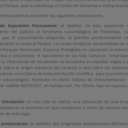
el Parque, que lo constituye el Centro de Visitantes e Interpretac
centro podemos encontrar las siguientes instalaciones:
 de Exposición Permanente:
el objetivo de esta exposición 
ento del público al fenómeno vulcanológico de Timanfaya, su f
 que el conocimiento adquirido, le permita posteriormente 
durante su visita al Parque. Las áreas temáticas desarrolladas en 
e Parques Nacionales; Espacios Protegidos en Lanzarote; la estruct
ica y volcanismo; el nacimiento de las Islas Canarias; Timanfaya
a la información de los paneles se encuentra en español, inglés y
 sobre el origen volcánico de Canarias y otra sobre las especies
ervar una Cabina de instrumentación científica, para la prevención
y volcanológico. Asimismo en dicha Cabina de Instrumentación
el satélite METEOSAT, en tiempo real. Por último, hay un espacio d
e Simulación:
en esta sala se realiza una simulación de una eru
asladarnos al momento en que sucedieron y sentir las mismas sens
es de este lugar.
e proyecciones:
se exhiben dos programas audiovisuales diferenc