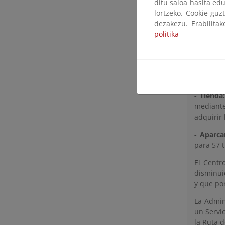
elementos
ditu saioa hasita edu
lortzeko. Cookie guz
- Pasarel
dezakezu. Erabilita
coladas 
politika
- Sala de
personas
en lengu
singular
- Tienda
mediant
adquirir 
- Aparca
para 57 
El Centr
disminuid
y que por
La Admin
un Servic
la Ruta d