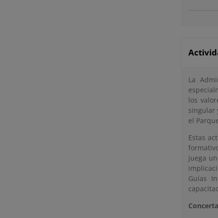
Activi
La Admi
especialm
los valo
singular
el Parque
Estas ac
formativo
juega un
implicac
Guías In
capacita
Concerta