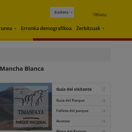
Euskera
Bilatu
runea
Erronka demografikoa
Zerbitzuak
Ingurunea
Zerbitzuak
e Mancha Blanca
Guía del visitante
Guía del Parque
Folleto del parque
Accesos
Mapa del Parque