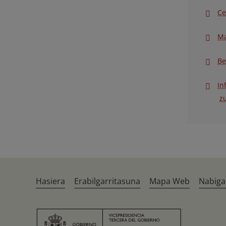
Ce
Ma
Be
In
z
Hasiera
Erabilgarritasuna
Mapa Web
Nabiga