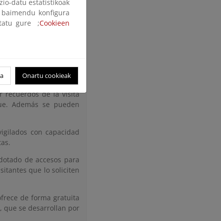
zio-datu estatistikoak
ak baimendu konfigura
izar un recorrido sobre
ltatu gure ;
Cookieen
nes de 1730-36.
ialmente diseñados para
visual. Mediante paneles
pueden acercarse a las
oa
Onartu cookieak
r recuerdos de la visita
que. Además se pueden
igilados con capacidad
tas.
 dotado de accesos para
sitantes que lo soliciten
ofrece de forma gratuita
e, que se desarrollan por