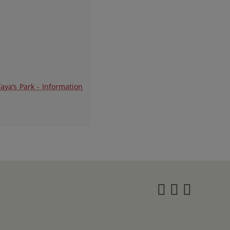
ya’s Park - Information
Instagra
Twitter
Face