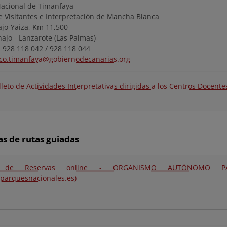
acional de Timanfaya
e Visitantes e Interpretación de Mancha Blanca
ajo-Yaiza, Km 11,500
ajo - Lanzarote (Las Palmas)
: 928 118 042 / 928 118 044
co.timanfaya@gobiernodecanarias.org
lleto de Actividades Interpretativas dirigidas a los Centros Docente
s de rutas guiadas
l de Reservas online - ORGANISMO AUTÓNOMO PA
sparquesnacionales.es)