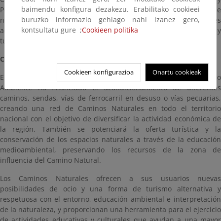
baimendu konfigura dezakezu. Erabilitako cookieei
Pesca, Alimentación y Medio Ambiente y se unirá a los más de
buruzko informazio gehiago nahi izanez gero,
nueve mil quinientos kilómetros existentes de Caminos Naturales
kontsultatu gure ;
Cookieen politika
acondicionados desde el año 1993 para uso eco-recreativo y
turístico.
CAMINOS NATURALES
Cookieen konfigurazioa
Onartu cookieak
El Ministerio de Agricultura y Pesca, Alimentación y Medio
Ambiente ha financiado el acondicionamiento de diferentes
caminos, sendas, vías de ferrocarril en desuso o vías pecuarias,
creando una red de Caminos Naturales en todo el territorio
nacional con el objetivo de diversificar la actividad económica de
la región. También se potenciará la oferta turística y la
conservación de los espacios naturales a través de la educación
medioambiental, preservando los recursos de la zona de
influencia del Camino Natural.
Los Caminos Naturales ofrecen a sus usuarios nuevas
posibilidades de ocio y una forma de turismo alternativa y
respetuosa con el entorno, educación ambiental e interpretación
de la naturaleza, y proporcionan una herramienta para el ejercicio
de actividades educativas y culturales que ayudan a una mayor